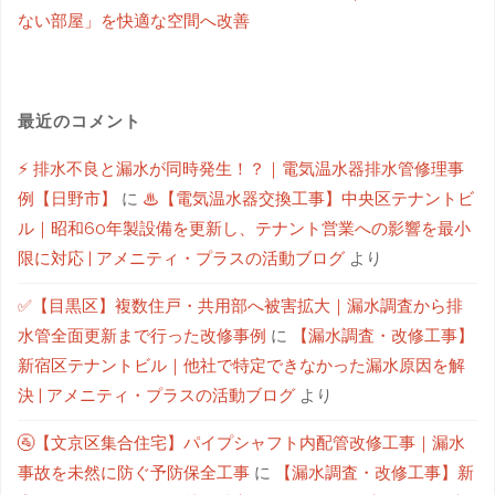
ない部屋」を快適な空間へ改善
最近のコメント
⚡ 排水不良と漏水が同時発生！？｜電気温水器排水管修理事
例【日野市】
に
♨【電気温水器交換工事】中央区テナントビ
ル｜昭和60年製設備を更新し、テナント営業への影響を最小
限に対応 | アメニティ・プラスの活動ブログ
より
✅【目黒区】複数住戸・共用部へ被害拡大｜漏水調査から排
水管全面更新まで行った改修事例
に
【漏水調査・改修工事】
新宿区テナントビル｜他社で特定できなかった漏水原因を解
決 | アメニティ・プラスの活動ブログ
より
🚰【文京区集合住宅】パイプシャフト内配管改修工事｜漏水
事故を未然に防ぐ予防保全工事
に
【漏水調査・改修工事】新