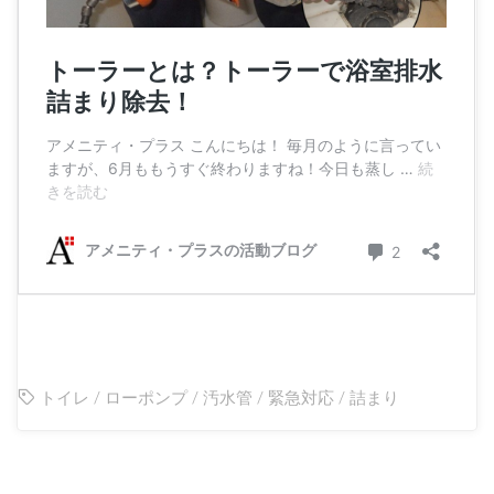
トイレ
/
ローポンプ
/
汚水管
/
緊急対応
/
詰まり