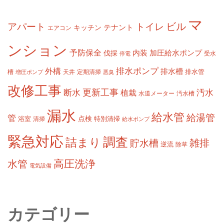
マ
ビル
アパート
トイレ
テナント
キッチン
エアコン
ンション
予防保全
内装
加圧給水ポンプ
伐採
受水
停電
排水ポンプ
外構
排水槽
槽
定期清掃
排水管
増圧ポンプ
天井
悪臭
改修工事
更新工事
断水
汚水
植栽
水道メーター
汚水槽
漏水
給水管
給湯管
管
浴室
点検
清掃
特別清掃
給水ポンプ
緊急対応
調査
詰まり
雑排
貯水槽
逆流
除草
高圧洗浄
水管
電気設備
カテゴリー