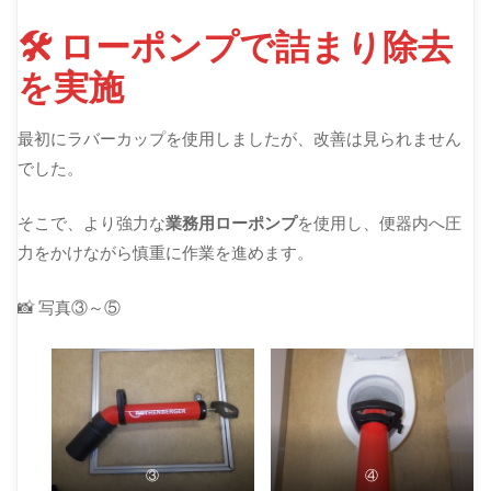
🛠 ローポンプで詰まり除去
を実施
最初にラバーカップを使用しましたが、改善は見られません
でした。
そこで、より強力な
業務用ローポンプ
を使用し、便器内へ圧
力をかけながら慎重に作業を進めます。
📸 写真③～⑤
③
④