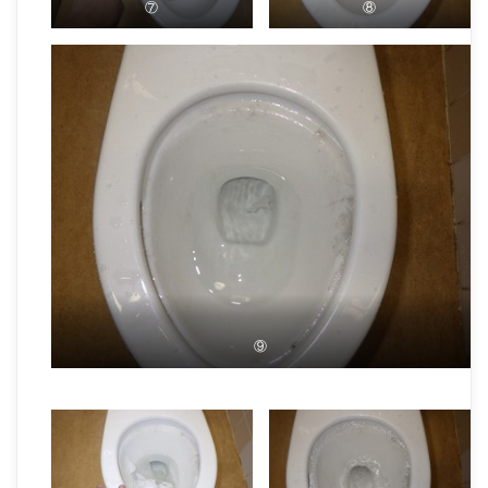
⑦
⑧
⑨