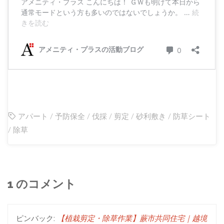
アパート
/
予防保全
/
伐採
/
剪定
/
砂利敷き
/
防草シート
/
除草
1 のコメント
ピンバック:
【植栽剪定・除草作業】蕨市共同住宅｜越境