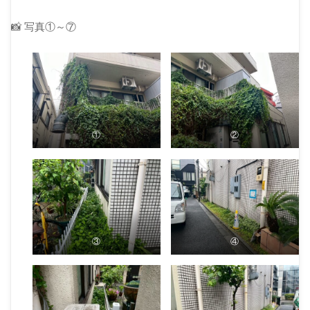
📸 写真①～⑦
①
②
③
④