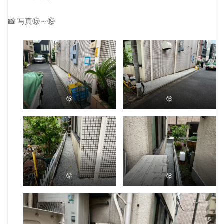
📸 写真⑮～⑲
⑮
⑯
⑰
⑱