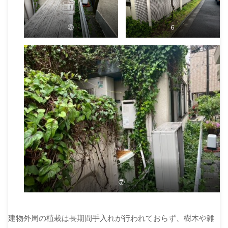
⑤
６
⑦
建物外周の植栽は長期間手入れが行われておらず、樹木や雑