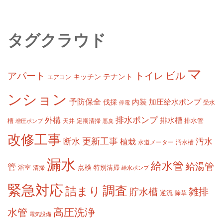
タグクラウド
マ
ビル
アパート
トイレ
テナント
キッチン
エアコン
ンション
予防保全
内装
加圧給水ポンプ
伐採
受水
停電
排水ポンプ
外構
排水槽
槽
定期清掃
排水管
増圧ポンプ
天井
悪臭
改修工事
更新工事
断水
汚水
植栽
水道メーター
汚水槽
漏水
給水管
給湯管
管
浴室
点検
清掃
特別清掃
給水ポンプ
緊急対応
調査
詰まり
雑排
貯水槽
逆流
除草
高圧洗浄
水管
電気設備