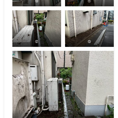
⑩
⑪
⑫
⑬