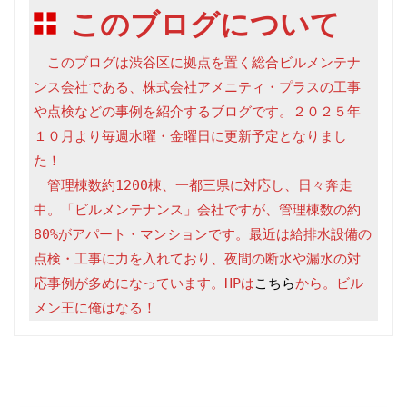
このブログについて
　このブログは渋谷区に拠点を置く総合ビルメンテナ
ンス会社である、株式会社アメニティ・プラスの工事
や点検などの事例を紹介するブログです。２０２５年
１０月より毎週水曜・金曜日に更新予定となりまし
た！

　管理棟数約1200棟、一都三県に対応し、日々奔走
中。「ビルメンテナンス」会社ですが、管理棟数の約
80%がアパート・マンションです。最近は給排水設備の
点検・工事に力を入れており、夜間の断水や漏水の対
応事例が多めになっています。HPは
こちら
から。ビル
メン王に俺はなる！