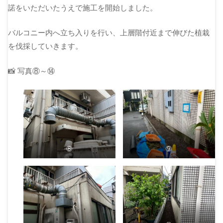
諾をいただいたうえで施工を開始しました。
バルコニー内へ立ち入りを行い、上層階付近まで伸びた植栽
を伐採していきます。
📸 写真⑧～⑭
⑧
⑨