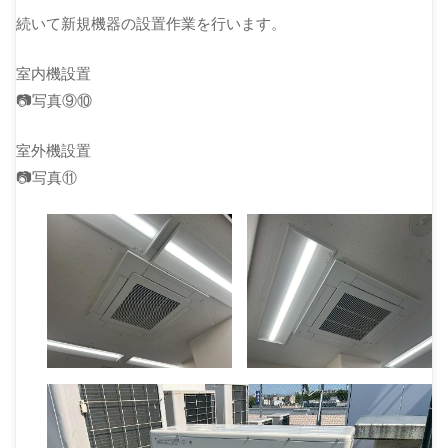
続いて新規機器の設置作業を行います。
室内機設置
📷写真⑨⑩
室外機設置
📷写真⑪