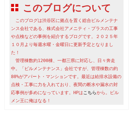
このブログについて
　このブログは渋谷区に拠点を置く総合ビルメンテナ
ンス会社である、株式会社アメニティ・プラスの工事
や点検などの事例を紹介するブログです。２０２５年
１０月より毎週水曜・金曜日に更新予定となりまし
た！

　管理棟数約1200棟、一都三県に対応し、日々奔走
中。「ビルメンテナンス」会社ですが、管理棟数の約
80%がアパート・マンションです。最近は給排水設備の
点検・工事に力を入れており、夜間の断水や漏水の対
応事例が多めになっています。HPは
こちら
から。ビル
メン王に俺はなる！