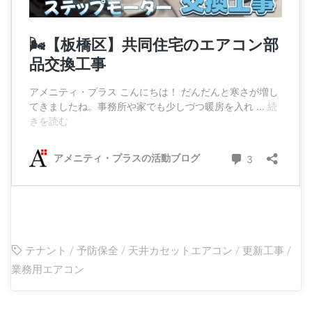
テナント
/
予防保全
/
天井カセットエアコン
/
更新工事
/
業務用エアコン