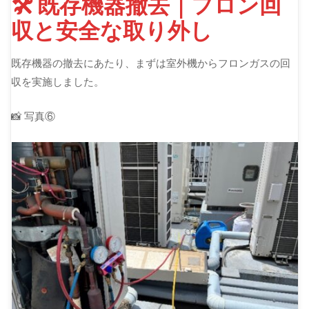
🛠 既存機器撤去｜フロン回
収と安全な取り外し
既存機器の撤去にあたり、まずは室外機からフロンガスの回
収を実施しました。
📸 写真⑥