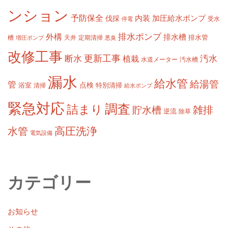
ンション
予防保全
内装
加圧給水ポンプ
伐採
受水
停電
排水ポンプ
外構
排水槽
槽
定期清掃
排水管
増圧ポンプ
天井
悪臭
改修工事
更新工事
断水
汚水
植栽
水道メーター
汚水槽
漏水
給水管
給湯管
管
浴室
点検
清掃
特別清掃
給水ポンプ
緊急対応
調査
詰まり
雑排
貯水槽
逆流
除草
高圧洗浄
水管
電気設備
カテゴリー
お知らせ