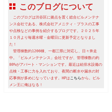
このブログについて
　このブログは渋谷区に拠点を置く総合ビルメンテナ
ンス会社である、株式会社アメニティ・プラスの工事
や点検などの事例を紹介するブログです。２０２５年
１０月より毎週水曜・金曜日に更新予定となりまし
た！

　管理棟数約1200棟、一都三県に対応し、日々奔走
中。「ビルメンテナンス」会社ですが、管理棟数の約
80%がアパート・マンションです。最近は給排水設備の
点検・工事に力を入れており、夜間の断水や漏水の対
応事例が多めになっています。HPは
こちら
から。ビル
メン王に俺はなる！