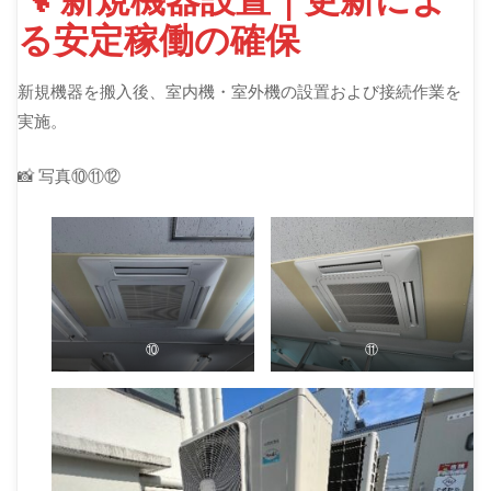
る安定稼働の確保
新規機器を搬入後、室内機・室外機の設置および接続作業を
実施。
📸 写真⑩⑪⑫
⑩
⑪