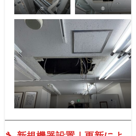
⑦
⑧
⑨
🔧 新規機器設置｜更新によ