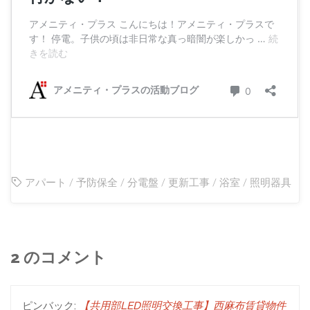
アパート
/
予防保全
/
分電盤
/
更新工事
/
浴室
/
照明器具
2 のコメント
ピンバック:
【共用部LED照明交換工事】西麻布賃貸物件