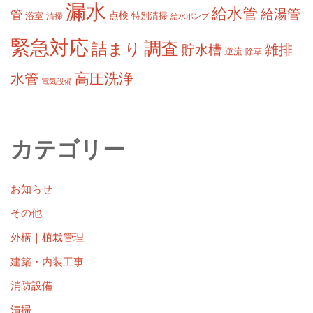
漏水
給水管
給湯管
管
浴室
点検
清掃
特別清掃
給水ポンプ
緊急対応
調査
詰まり
雑排
貯水槽
逆流
除草
高圧洗浄
水管
電気設備
カテゴリー
お知らせ
その他
外構｜植栽管理
建築・内装工事
消防設備
清掃