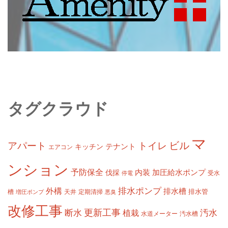
タグクラウド
マ
ビル
アパート
トイレ
テナント
キッチン
エアコン
ンション
予防保全
内装
加圧給水ポンプ
伐採
受水
停電
排水ポンプ
外構
排水槽
槽
定期清掃
排水管
増圧ポンプ
天井
悪臭
改修工事
更新工事
断水
汚水
植栽
水道メーター
汚水槽