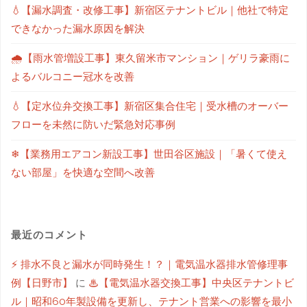
💧【漏水調査・改修工事】新宿区テナントビル｜他社で特定
できなかった漏水原因を解決
🌧【雨水管増設工事】東久留米市マンション｜ゲリラ豪雨に
よるバルコニー冠水を改善
💧【定水位弁交換工事】新宿区集合住宅｜受水槽のオーバー
フローを未然に防いだ緊急対応事例
❄【業務用エアコン新設工事】世田谷区施設｜「暑くて使え
ない部屋」を快適な空間へ改善
最近のコメント
⚡ 排水不良と漏水が同時発生！？｜電気温水器排水管修理事
例【日野市】
に
♨【電気温水器交換工事】中央区テナントビ
ル｜昭和60年製設備を更新し、テナント営業への影響を最小