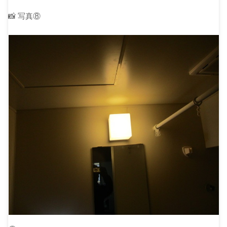
📸 写真⑧