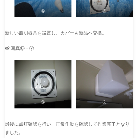
④
⑤
新しい照明器具を設置し、カバーも新品へ交換。
📸 写真⑥・⑦
⑥
⑦
最後に点灯確認を行い、正常作動を確認して作業完了となり
ました。