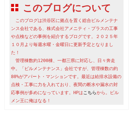
このブログについて
　このブログは渋谷区に拠点を置く総合ビルメンテナ
ンス会社である、株式会社アメニティ・プラスの工事
や点検などの事例を紹介するブログです。２０２５年
１０月より毎週水曜・金曜日に更新予定となりまし
た！

　管理棟数約1200棟、一都三県に対応し、日々奔走
中。「ビルメンテナンス」会社ですが、管理棟数の約
80%がアパート・マンションです。最近は給排水設備の
点検・工事に力を入れており、夜間の断水や漏水の対
応事例が多めになっています。HPは
こちら
から。ビル
メン王に俺はなる！