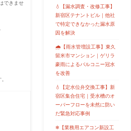
はできませ
💧【漏水調査・改修工事】
新宿区テナントビル｜他社
で特定できなかった漏水原
。
因を解決
🌧【雨水管増設工事】東久
留米市マンション｜ゲリラ
豪雨によるバルコニー冠水
を改善
す。
💧【定水位弁交換工事】新
宿区集合住宅｜受水槽のオ
ーバーフローを未然に防い
だ緊急対応事例
❄【業務用エアコン新設工