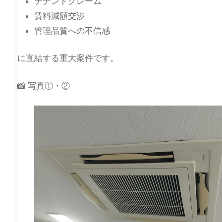
テナントクレーム
賃料減額交渉
管理品質への不信感
に直結する重大案件です。
📸 写真①・②