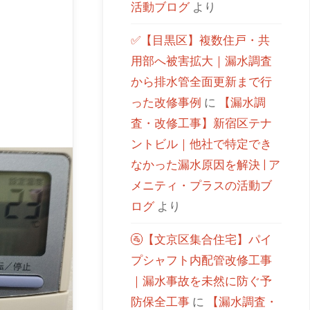
活動ブログ
より
✅【目黒区】複数住戸・共
用部へ被害拡大｜漏水調査
から排水管全面更新まで行
った改修事例
に
【漏水調
査・改修工事】新宿区テナ
ントビル｜他社で特定でき
なかった漏水原因を解決 | ア
メニティ・プラスの活動ブ
ログ
より
🚰【文京区集合住宅】パイ
プシャフト内配管改修工事
｜漏水事故を未然に防ぐ予
防保全工事
に
【漏水調査・