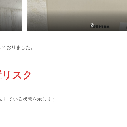
②
しておりました。
置リスク
動している状態を示します。