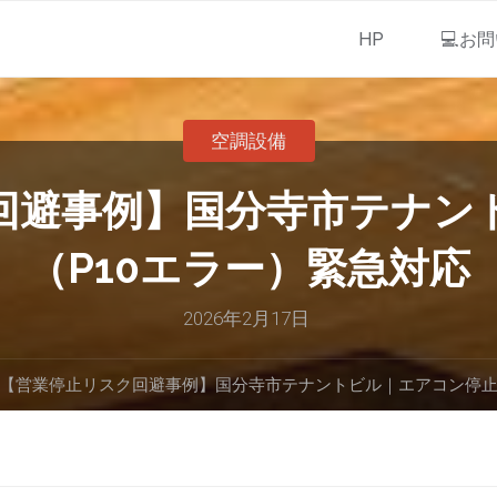
HP
💻お
空調設備
ク回避事例】国分寺市テナン
（P10エラー）緊急対応
2026年2月17日
【営業停止リスク回避事例】国分寺市テナントビル｜エアコン停止