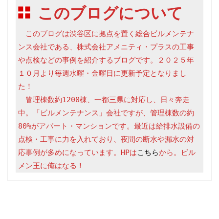
このブログについて
　このブログは渋谷区に拠点を置く総合ビルメンテナ
ンス会社である、株式会社アメニティ・プラスの工事
や点検などの事例を紹介するブログです。２０２５年
１０月より毎週水曜・金曜日に更新予定となりまし
た！

　管理棟数約1200棟、一都三県に対応し、日々奔走
中。「ビルメンテナンス」会社ですが、管理棟数の約
80%がアパート・マンションです。最近は給排水設備の
点検・工事に力を入れており、夜間の断水や漏水の対
応事例が多めになっています。HPは
こちら
から。ビル
メン王に俺はなる！