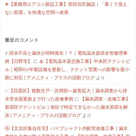
❄【業務用エアコン新設工事】世田谷区施設｜「暑くて使え
ない部屋」を快適な空間へ改善
最近のコメント
⚡ 排水不良と漏水が同時発生！？｜電気温水器排水管修理事
例【日野市】
に
♨【電気温水器交換工事】中央区テナントビ
ル｜昭和60年製設備を更新し、テナント営業への影響を最小
限に対応 | アメニティ・プラスの活動ブログ
より
✅【目黒区】複数住戸・共用部へ被害拡大｜漏水調査から排
水管全面更新まで行った改修事例
に
【漏水調査・改修工事】
新宿区テナントビル｜他社で特定できなかった漏水原因を解
決 | アメニティ・プラスの活動ブログ
より
🚰【文京区集合住宅】パイプシャフト内配管改修工事｜漏水