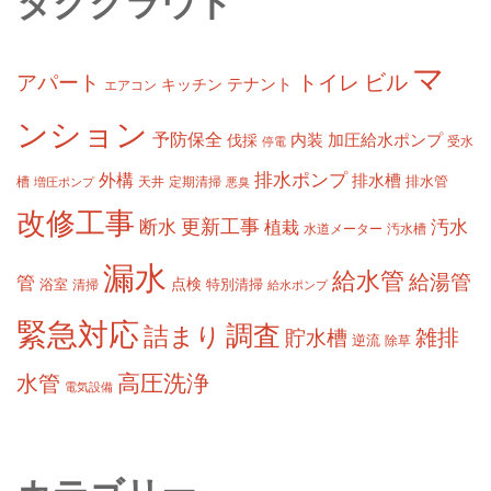
タグクラウド
マ
ビル
アパート
トイレ
テナント
キッチン
エアコン
ンション
予防保全
内装
加圧給水ポンプ
伐採
受水
停電
排水ポンプ
外構
排水槽
槽
定期清掃
排水管
増圧ポンプ
天井
悪臭
改修工事
更新工事
断水
汚水
植栽
水道メーター
汚水槽
漏水
給水管
給湯管
管
浴室
点検
清掃
特別清掃
給水ポンプ
緊急対応
調査
詰まり
雑排
貯水槽
逆流
除草
高圧洗浄
水管
電気設備