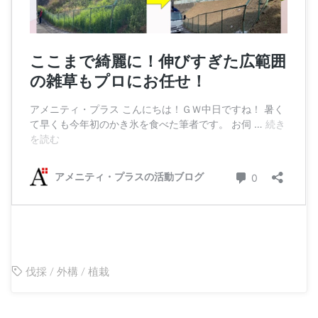
伐採
/
外構
/
植栽