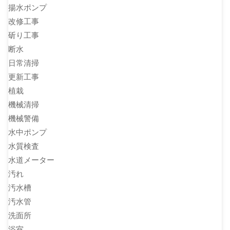
揚水ポンプ
改修工事
斫り工事
断水
日常清掃
更新工事
植栽
機械清掃
機械警備
水中ポンプ
水質検査
水道メーター
汚れ
汚水槽
汚水管
洗面所
浴室