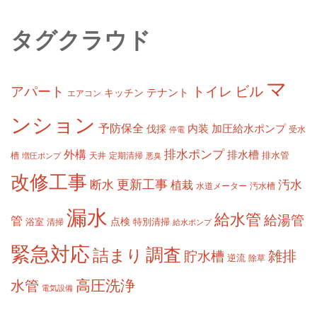
タグクラウド
マ
ビル
アパート
トイレ
テナント
キッチン
エアコン
ンション
予防保全
内装
加圧給水ポンプ
伐採
受水
停電
排水ポンプ
外構
排水槽
槽
定期清掃
排水管
増圧ポンプ
天井
悪臭
改修工事
更新工事
断水
汚水
植栽
水道メーター
汚水槽
漏水
給水管
給湯管
管
浴室
点検
清掃
特別清掃
給水ポンプ
緊急対応
調査
詰まり
雑排
貯水槽
逆流
除草
高圧洗浄
水管
電気設備