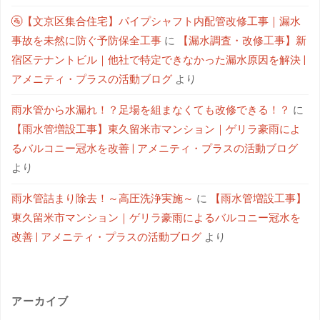
🚰【文京区集合住宅】パイプシャフト内配管改修工事｜漏水
事故を未然に防ぐ予防保全工事
に
【漏水調査・改修工事】新
宿区テナントビル｜他社で特定できなかった漏水原因を解決 |
アメニティ・プラスの活動ブログ
より
雨水管から水漏れ！？足場を組まなくても改修できる！？
に
【雨水管増設工事】東久留米市マンション｜ゲリラ豪雨によ
るバルコニー冠水を改善 | アメニティ・プラスの活動ブログ
より
雨水管詰まり除去！～高圧洗浄実施～
に
【雨水管増設工事】
東久留米市マンション｜ゲリラ豪雨によるバルコニー冠水を
改善 | アメニティ・プラスの活動ブログ
より
アーカイブ