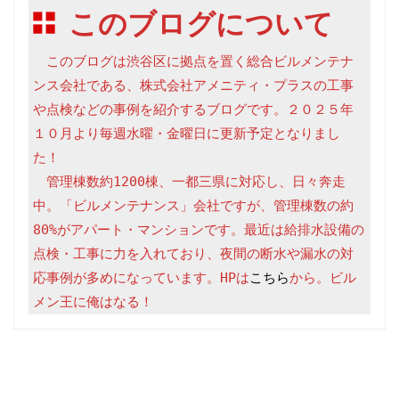
このブログについて
　このブログは渋谷区に拠点を置く総合ビルメンテナ
ンス会社である、株式会社アメニティ・プラスの工事
や点検などの事例を紹介するブログです。２０２５年
１０月より毎週水曜・金曜日に更新予定となりまし
た！

　管理棟数約1200棟、一都三県に対応し、日々奔走
中。「ビルメンテナンス」会社ですが、管理棟数の約
80%がアパート・マンションです。最近は給排水設備の
点検・工事に力を入れており、夜間の断水や漏水の対
応事例が多めになっています。HPは
こちら
から。ビル
メン王に俺はなる！