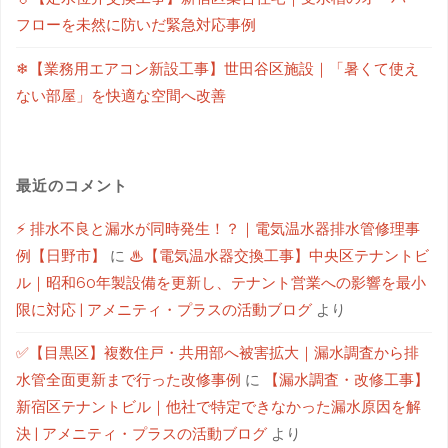
フローを未然に防いだ緊急対応事例
❄【業務用エアコン新設工事】世田谷区施設｜「暑くて使え
ない部屋」を快適な空間へ改善
最近のコメント
⚡ 排水不良と漏水が同時発生！？｜電気温水器排水管修理事
例【日野市】
に
♨【電気温水器交換工事】中央区テナントビ
ル｜昭和60年製設備を更新し、テナント営業への影響を最小
限に対応 | アメニティ・プラスの活動ブログ
より
✅【目黒区】複数住戸・共用部へ被害拡大｜漏水調査から排
水管全面更新まで行った改修事例
に
【漏水調査・改修工事】
新宿区テナントビル｜他社で特定できなかった漏水原因を解
決 | アメニティ・プラスの活動ブログ
より