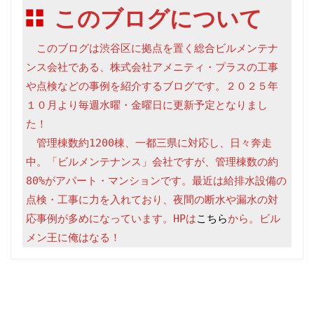
このブログについて
　このブログは渋谷区に拠点を置く総合ビルメンテナ
ンス会社である、株式会社アメニティ・プラスの工事
や点検などの事例を紹介するブログです。２０２５年
１０月より毎週水曜・金曜日に更新予定となりまし
た！

　管理棟数約1200棟、一都三県に対応し、日々奔走
中。「ビルメンテナンス」会社ですが、管理棟数の約
80%がアパート・マンションです。最近は給排水設備の
点検・工事に力を入れており、夜間の断水や漏水の対
応事例が多めになっています。HPは
こちら
から。ビル
メン王に俺はなる！