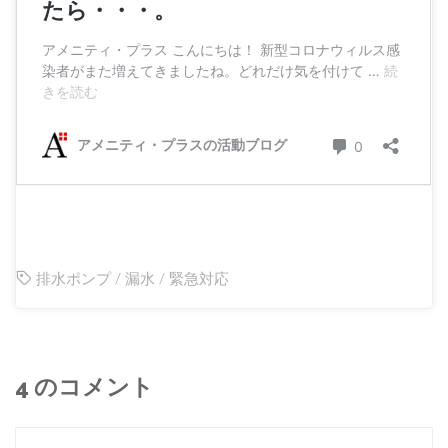
排水ポンプ
/
漏水
/
緊急対応
4 のコメント