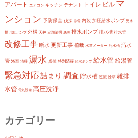
マ
ビル
アパート
トイレ
テナント
キッチン
エアコン
ンション
予防保全
内装
加圧給水ポンプ
伐採
受水
停電
排水ポンプ
外構
排水槽
槽
定期清掃
排水管
増圧ポンプ
天井
悪臭
改修工事
更新工事
断水
汚水
植栽
水道メーター
汚水槽
漏水
給水管
給湯管
管
浴室
点検
清掃
特別清掃
給水ポンプ
緊急対応
調査
詰まり
雑排
貯水槽
逆流
除草
高圧洗浄
水管
電気設備
カテゴリー
お知らせ