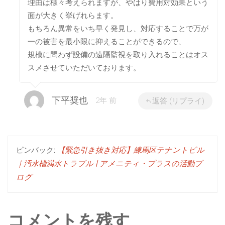
理由は様々考えられますが、やはり費用対効果という
面が大きく挙げれらます。
もちろん異常をいち早く発見し、対応することで万が
一の被害を最小限に抑えることができるので、
規模に問わず設備の遠隔監視を取り入れることはオス
スメさせていただいております。
下平奨也
2年 前
返答 (リプライ)
ピンバック:
【緊急引き抜き対応】練馬区テナントビル
｜汚水槽満水トラブル | アメニティ・プラスの活動ブ
ログ
コメントを残す