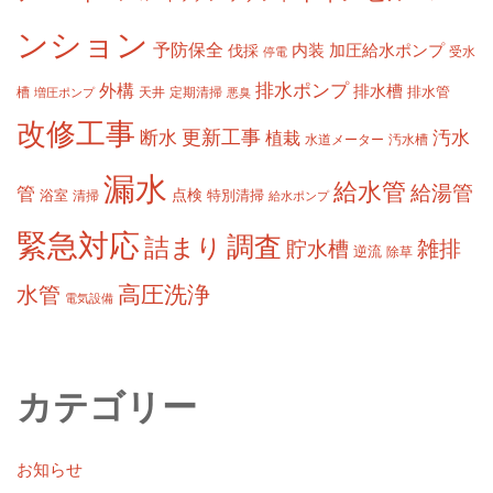
ンション
予防保全
内装
加圧給水ポンプ
伐採
受水
停電
排水ポンプ
外構
排水槽
槽
定期清掃
排水管
増圧ポンプ
天井
悪臭
改修工事
更新工事
断水
汚水
植栽
水道メーター
汚水槽
漏水
給水管
給湯管
管
浴室
点検
清掃
特別清掃
給水ポンプ
緊急対応
調査
詰まり
雑排
貯水槽
逆流
除草
高圧洗浄
水管
電気設備
カテゴリー
お知らせ