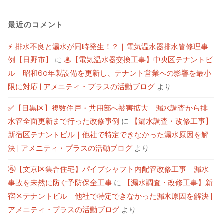
最近のコメント
⚡ 排水不良と漏水が同時発生！？｜電気温水器排水管修理事
例【日野市】
に
♨【電気温水器交換工事】中央区テナントビ
ル｜昭和60年製設備を更新し、テナント営業への影響を最小
限に対応 | アメニティ・プラスの活動ブログ
より
✅【目黒区】複数住戸・共用部へ被害拡大｜漏水調査から排
水管全面更新まで行った改修事例
に
【漏水調査・改修工事】
新宿区テナントビル｜他社で特定できなかった漏水原因を解
決 | アメニティ・プラスの活動ブログ
より
🚰【文京区集合住宅】パイプシャフト内配管改修工事｜漏水
事故を未然に防ぐ予防保全工事
に
【漏水調査・改修工事】新
宿区テナントビル｜他社で特定できなかった漏水原因を解決 |
アメニティ・プラスの活動ブログ
より