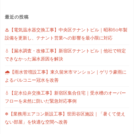
最近の投稿
♨【電気温水器交換工事】中央区テナントビル｜昭和60年製
設備を更新し、テナント営業への影響を最小限に対応
💧【漏水調査・改修工事】新宿区テナントビル｜他社で特定
できなかった漏水原因を解決
🌧【雨水管増設工事】東久留米市マンション｜ゲリラ豪雨に
よるバルコニー冠水を改善
💧【定水位弁交換工事】新宿区集合住宅｜受水槽のオーバー
フローを未然に防いだ緊急対応事例
❄【業務用エアコン新設工事】世田谷区施設｜「暑くて使え
ない部屋」を快適な空間へ改善