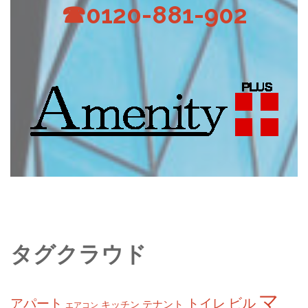
☎0120-881-902
タグクラウド
マ
ビル
アパート
トイレ
テナント
キッチン
エアコン