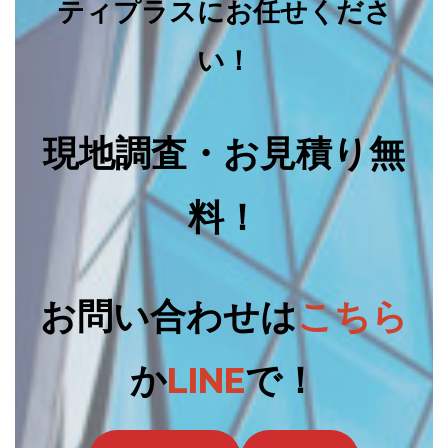
ティプラスにお任せくださ
い！
現地調査・お見積り無
料！
お問い合わせは
こちら
か
LINE
で！