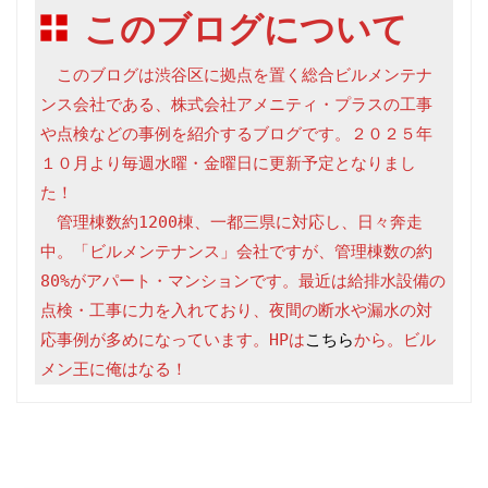
このブログについて
　このブログは渋谷区に拠点を置く総合ビルメンテナ
ンス会社である、株式会社アメニティ・プラスの工事
や点検などの事例を紹介するブログです。２０２５年
１０月より毎週水曜・金曜日に更新予定となりまし
た！

　管理棟数約1200棟、一都三県に対応し、日々奔走
中。「ビルメンテナンス」会社ですが、管理棟数の約
80%がアパート・マンションです。最近は給排水設備の
点検・工事に力を入れており、夜間の断水や漏水の対
応事例が多めになっています。HPは
こちら
から。ビル
メン王に俺はなる！