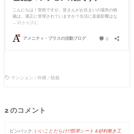
マンション
/
外構
/
植栽
2 のコメント
ピンバック:
いいことだらけ!?防草シート＆砂利敷き工