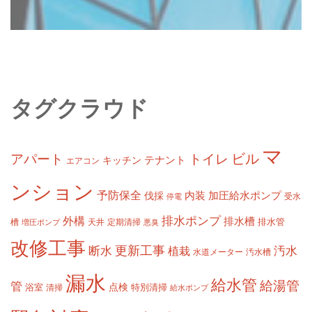
タグクラウド
マ
ビル
アパート
トイレ
テナント
キッチン
エアコン
ンション
予防保全
内装
加圧給水ポンプ
伐採
受水
停電
排水ポンプ
外構
排水槽
槽
定期清掃
排水管
増圧ポンプ
天井
悪臭
改修工事
更新工事
断水
汚水
植栽
水道メーター
汚水槽
漏水
給水管
給湯管
管
浴室
点検
清掃
特別清掃
給水ポンプ