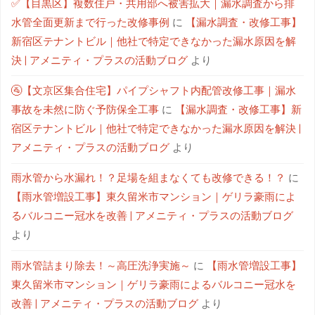
✅【目黒区】複数住戸・共用部へ被害拡大｜漏水調査から排
水管全面更新まで行った改修事例
に
【漏水調査・改修工事】
新宿区テナントビル｜他社で特定できなかった漏水原因を解
決 | アメニティ・プラスの活動ブログ
より
🚰【文京区集合住宅】パイプシャフト内配管改修工事｜漏水
事故を未然に防ぐ予防保全工事
に
【漏水調査・改修工事】新
宿区テナントビル｜他社で特定できなかった漏水原因を解決 |
アメニティ・プラスの活動ブログ
より
雨水管から水漏れ！？足場を組まなくても改修できる！？
に
【雨水管増設工事】東久留米市マンション｜ゲリラ豪雨によ
るバルコニー冠水を改善 | アメニティ・プラスの活動ブログ
より
雨水管詰まり除去！～高圧洗浄実施～
に
【雨水管増設工事】
東久留米市マンション｜ゲリラ豪雨によるバルコニー冠水を
改善 | アメニティ・プラスの活動ブログ
より