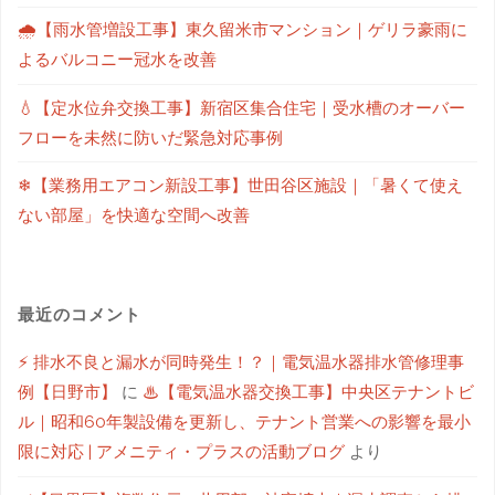
🌧【雨水管増設工事】東久留米市マンション｜ゲリラ豪雨に
よるバルコニー冠水を改善
💧【定水位弁交換工事】新宿区集合住宅｜受水槽のオーバー
フローを未然に防いだ緊急対応事例
❄【業務用エアコン新設工事】世田谷区施設｜「暑くて使え
ない部屋」を快適な空間へ改善
最近のコメント
⚡ 排水不良と漏水が同時発生！？｜電気温水器排水管修理事
例【日野市】
に
♨【電気温水器交換工事】中央区テナントビ
ル｜昭和60年製設備を更新し、テナント営業への影響を最小
限に対応 | アメニティ・プラスの活動ブログ
より