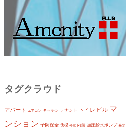
タグクラウド
マ
ビル
アパート
トイレ
テナント
キッチン
エアコン
ンション
予防保全
内装
加圧給水ポンプ
伐採
受水
停電