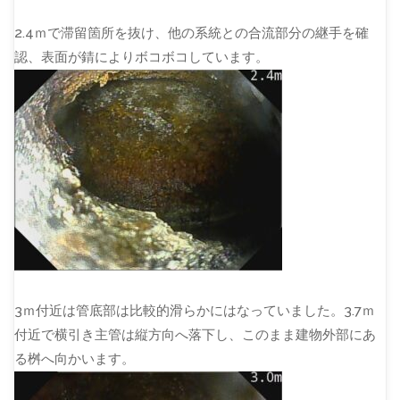
2.4ｍで滞留箇所を抜け、他の系統との合流部分の継手を確
認、表面が錆によりボコボコしています。
3ｍ付近は管底部は比較的滑らかにはなっていました。3.7ｍ
付近で横引き主管は縦方向へ落下し、このまま建物外部にあ
る桝へ向かいます。