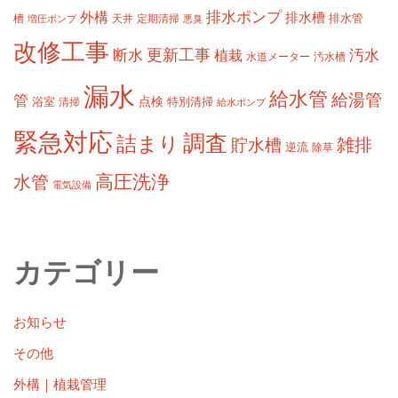
排水ポンプ
外構
排水槽
槽
定期清掃
排水管
増圧ポンプ
天井
悪臭
改修工事
更新工事
断水
汚水
植栽
水道メーター
汚水槽
漏水
給水管
給湯管
管
浴室
点検
清掃
特別清掃
給水ポンプ
緊急対応
調査
詰まり
雑排
貯水槽
逆流
除草
高圧洗浄
水管
電気設備
カテゴリー
お知らせ
その他
外構｜植栽管理