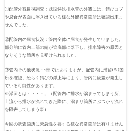
①配管外観目視調査：既設鋳鉄排水管の外観には、錆びコブ
や腐食が表面に浮き出ている様な外観異常箇所は確認出来ま
せんでした。
②配管内の腐食状況：管内全体に腐食が発生していました。
部分的に管内上部の錆が管底部に落下し、排水障害の原因と
なりそうな箇所も見受けられました。
③管内その他状況：1部ではありますが、配管内に滞留(※)箇
所を確認、恐らく錆びの浮上等により、管内に段差が発生し
ている可能性があります。
※滞留とは・・・・。（配管内に排水が溜まってしまう所、
上流から排水が流れてきた際に、溜まり箇所にぶつかり流れ
を阻害してしまう事）
今回の調査箇所に緊急性を要する様な異常箇所は有りません