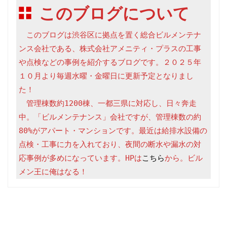
このブログについて
　このブログは渋谷区に拠点を置く総合ビルメンテナ
ンス会社である、株式会社アメニティ・プラスの工事
や点検などの事例を紹介するブログです。２０２５年
１０月より毎週水曜・金曜日に更新予定となりまし
た！

　管理棟数約1200棟、一都三県に対応し、日々奔走
中。「ビルメンテナンス」会社ですが、管理棟数の約
80%がアパート・マンションです。最近は給排水設備の
点検・工事に力を入れており、夜間の断水や漏水の対
応事例が多めになっています。HPは
こちら
から。ビル
メン王に俺はなる！