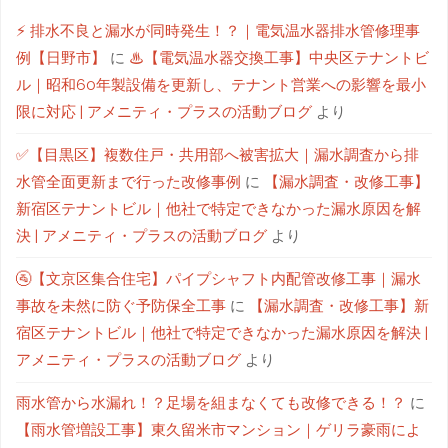
⚡ 排水不良と漏水が同時発生！？｜電気温水器排水管修理事
例【日野市】
に
♨【電気温水器交換工事】中央区テナントビ
ル｜昭和60年製設備を更新し、テナント営業への影響を最小
限に対応 | アメニティ・プラスの活動ブログ
より
✅【目黒区】複数住戸・共用部へ被害拡大｜漏水調査から排
水管全面更新まで行った改修事例
に
【漏水調査・改修工事】
新宿区テナントビル｜他社で特定できなかった漏水原因を解
決 | アメニティ・プラスの活動ブログ
より
🚰【文京区集合住宅】パイプシャフト内配管改修工事｜漏水
事故を未然に防ぐ予防保全工事
に
【漏水調査・改修工事】新
宿区テナントビル｜他社で特定できなかった漏水原因を解決 |
アメニティ・プラスの活動ブログ
より
雨水管から水漏れ！？足場を組まなくても改修できる！？
に
【雨水管増設工事】東久留米市マンション｜ゲリラ豪雨によ