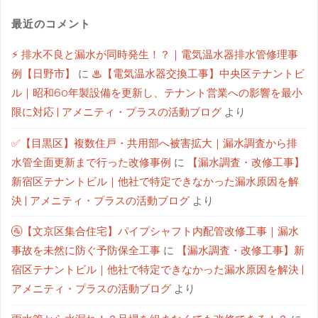
最近のコメント
⚡ 排水不良と漏水が同時発生！？｜電気温水器排水管修理事
例【日野市】
に
♨【電気温水器交換工事】中央区テナントビ
ル｜昭和60年製設備を更新し、テナント営業への影響を最小
限に対応 | アメニティ・プラスの活動ブログ
より
✅【目黒区】複数住戸・共用部へ被害拡大｜漏水調査から排
水管全面更新まで行った改修事例
に
【漏水調査・改修工事】
新宿区テナントビル｜他社で特定できなかった漏水原因を解
決 | アメニティ・プラスの活動ブログ
より
🚰【文京区集合住宅】パイプシャフト内配管改修工事｜漏水
事故を未然に防ぐ予防保全工事
に
【漏水調査・改修工事】新
宿区テナントビル｜他社で特定できなかった漏水原因を解決 |
アメニティ・プラスの活動ブログ
より