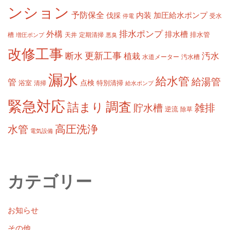
ンション
予防保全
内装
加圧給水ポンプ
伐採
受水
停電
排水ポンプ
外構
排水槽
槽
定期清掃
排水管
増圧ポンプ
天井
悪臭
改修工事
更新工事
断水
汚水
植栽
水道メーター
汚水槽
漏水
給水管
給湯管
管
浴室
点検
清掃
特別清掃
給水ポンプ
緊急対応
調査
詰まり
雑排
貯水槽
逆流
除草
高圧洗浄
水管
電気設備
カテゴリー
お知らせ
その他