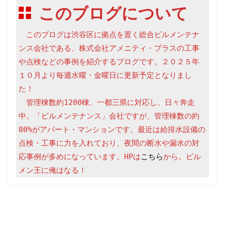
このブログについて
　このブログは渋谷区に拠点を置く総合ビルメンテナ
ンス会社である、株式会社アメニティ・プラスの工事
や点検などの事例を紹介するブログです。２０２５年
１０月より毎週水曜・金曜日に更新予定となりまし
た！

　管理棟数約1200棟、一都三県に対応し、日々奔走
中。「ビルメンテナンス」会社ですが、管理棟数の約
80%がアパート・マンションです。最近は給排水設備の
点検・工事に力を入れており、夜間の断水や漏水の対
応事例が多めになっています。HPは
こちら
から。ビル
メン王に俺はなる！