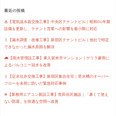
最近の投稿
♨【電気温水器交換工事】中央区テナントビル｜昭和60年製
設備を更新し、テナント営業への影響を最小限に対応
💧【漏水調査・改修工事】新宿区テナントビル｜他社で特定
できなかった漏水原因を解決
🌧【雨水管増設工事】東久留米市マンション｜ゲリラ豪雨に
よるバルコニー冠水を改善
💧【定水位弁交換工事】新宿区集合住宅｜受水槽のオーバー
フローを未然に防いだ緊急対応事例
❄【業務用エアコン新設工事】世田谷区施設｜「暑くて使え
ない部屋」を快適な空間へ改善