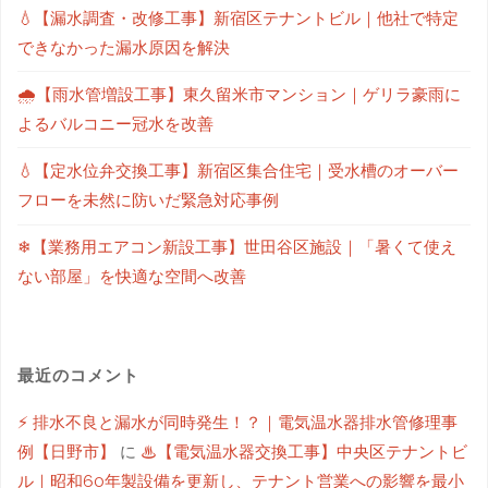
💧【漏水調査・改修工事】新宿区テナントビル｜他社で特定
できなかった漏水原因を解決
🌧【雨水管増設工事】東久留米市マンション｜ゲリラ豪雨に
よるバルコニー冠水を改善
💧【定水位弁交換工事】新宿区集合住宅｜受水槽のオーバー
フローを未然に防いだ緊急対応事例
❄【業務用エアコン新設工事】世田谷区施設｜「暑くて使え
ない部屋」を快適な空間へ改善
最近のコメント
⚡ 排水不良と漏水が同時発生！？｜電気温水器排水管修理事
例【日野市】
に
♨【電気温水器交換工事】中央区テナントビ
ル｜昭和60年製設備を更新し、テナント営業への影響を最小