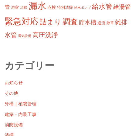
漏水
給水管
給湯管
管
浴室
点検
清掃
特別清掃
給水ポンプ
緊急対応
調査
詰まり
雑排
貯水槽
逆流
除草
高圧洗浄
水管
電気設備
カテゴリー
お知らせ
その他
外構｜植栽管理
建築・内装工事
消防設備
清掃