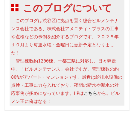
このブログについて
　このブログは渋谷区に拠点を置く総合ビルメンテナ
ンス会社である、株式会社アメニティ・プラスの工事
や点検などの事例を紹介するブログです。２０２５年
１０月より毎週水曜・金曜日に更新予定となりまし
た！

　管理棟数約1200棟、一都三県に対応し、日々奔走
中。「ビルメンテナンス」会社ですが、管理棟数の約
80%がアパート・マンションです。最近は給排水設備の
点検・工事に力を入れており、夜間の断水や漏水の対
応事例が多めになっています。HPは
こちら
から。ビル
メン王に俺はなる！