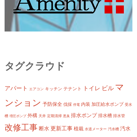
タグクラウド
マ
ビル
アパート
トイレ
テナント
キッチン
エアコン
ンション
予防保全
内装
加圧給水ポンプ
伐採
受水
停電
排水ポンプ
外構
排水槽
槽
定期清掃
排水管
増圧ポンプ
天井
悪臭
改修工事
更新工事
断水
汚水
植栽
水道メーター
汚水槽