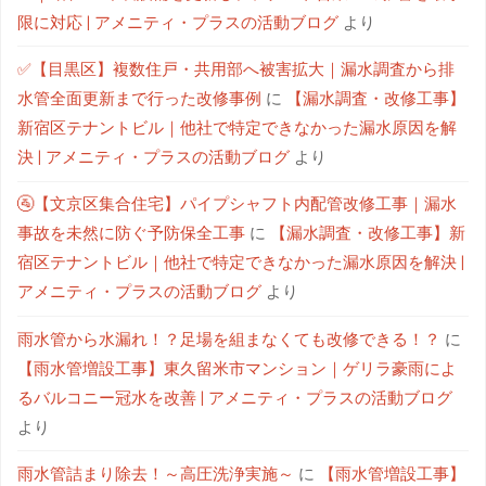
限に対応 | アメニティ・プラスの活動ブログ
より
✅【目黒区】複数住戸・共用部へ被害拡大｜漏水調査から排
水管全面更新まで行った改修事例
に
【漏水調査・改修工事】
新宿区テナントビル｜他社で特定できなかった漏水原因を解
決 | アメニティ・プラスの活動ブログ
より
🚰【文京区集合住宅】パイプシャフト内配管改修工事｜漏水
事故を未然に防ぐ予防保全工事
に
【漏水調査・改修工事】新
宿区テナントビル｜他社で特定できなかった漏水原因を解決 |
アメニティ・プラスの活動ブログ
より
雨水管から水漏れ！？足場を組まなくても改修できる！？
に
【雨水管増設工事】東久留米市マンション｜ゲリラ豪雨によ
るバルコニー冠水を改善 | アメニティ・プラスの活動ブログ
より
雨水管詰まり除去！～高圧洗浄実施～
に
【雨水管増設工事】