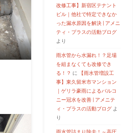
改修工事】新宿区テナント
ビル｜他社で特定できなか
った漏水原因を解決 | アメニ
ティ・プラスの活動ブログ
より
雨水管から水漏れ！？足場
を組まなくても改修でき
る！？
に
【雨水管増設工
事】東久留米市マンション
｜ゲリラ豪雨によるバルコ
ニー冠水を改善 | アメニテ
ィ・プラスの活動ブログ
よ
り
雨水管詰まり除去！～高圧