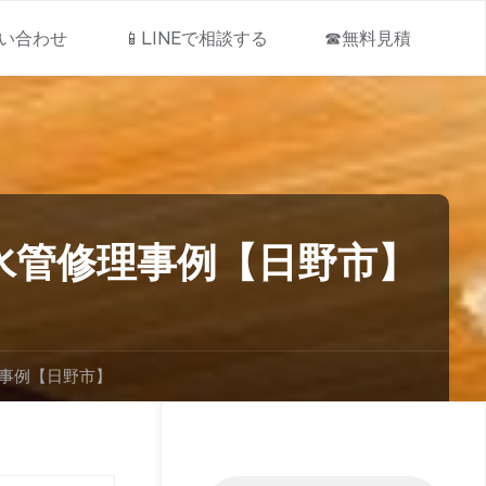
問い合わせ
📱LINEで相談する
☎無料見積
水管修理事例【日野市】
理事例【日野市】