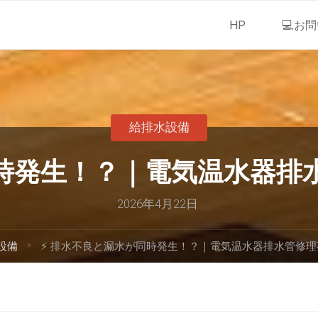
HP
💻お
給排水設備
同時発生！？｜電気温水器排
2026年4月22日
設備
⚡ 排水不良と漏水が同時発生！？｜電気温水器排水管修