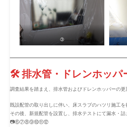
③
🛠 排水管・ドレンホッ
調査結果を踏まえ、排水管およびドレンホッパーの更
既設配管の取り出しに伴い、床スラブのハツリ施工を
その後、新規配管を設置し、排水テストにて漏水・詰
📷⑥⑦⑧⑨⑩⑪⑫