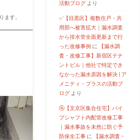
活動ブログ
より
ります。
✅【目黒区】複数住戸・共
用部へ被害拡大｜漏水調査
から排水管全面更新まで行
った改修事例
に
【漏水調
査・改修工事】新宿区テナ
ントビル｜他社で特定でき
なかった漏水原因を解決 | ア
メニティ・プラスの活動ブ
ログ
より
🚰【文京区集合住宅】パイ
プシャフト内配管改修工事
｜漏水事故を未然に防ぐ予
防保全工事
に
【漏水調査・