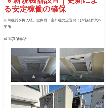
る安定稼働の確保
新規機器を搬入後、室内機・室外機の設置および接続作業を
実施。
📸 写真⑩⑪⑫
⑩
⑪