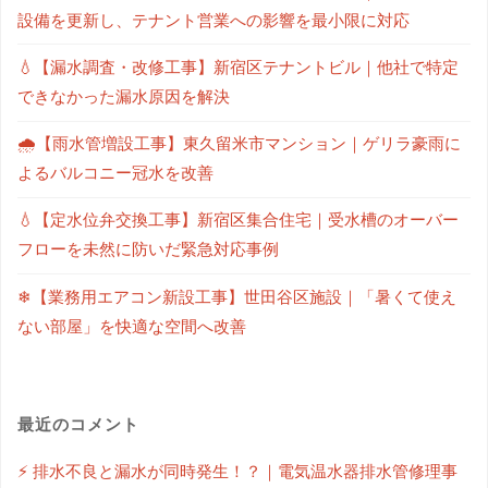
設備を更新し、テナント営業への影響を最小限に対応
💧【漏水調査・改修工事】新宿区テナントビル｜他社で特定
できなかった漏水原因を解決
🌧【雨水管増設工事】東久留米市マンション｜ゲリラ豪雨に
よるバルコニー冠水を改善
💧【定水位弁交換工事】新宿区集合住宅｜受水槽のオーバー
フローを未然に防いだ緊急対応事例
❄【業務用エアコン新設工事】世田谷区施設｜「暑くて使え
ない部屋」を快適な空間へ改善
最近のコメント
⚡ 排水不良と漏水が同時発生！？｜電気温水器排水管修理事