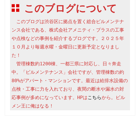
このブログについて
　このブログは渋谷区に拠点を置く総合ビルメンテナ
ンス会社である、株式会社アメニティ・プラスの工事
や点検などの事例を紹介するブログです。２０２５年
１０月より毎週水曜・金曜日に更新予定となりまし
た！

　管理棟数約1200棟、一都三県に対応し、日々奔走
中。「ビルメンテナンス」会社ですが、管理棟数の約
80%がアパート・マンションです。最近は給排水設備の
点検・工事に力を入れており、夜間の断水や漏水の対
応事例が多めになっています。HPは
こちら
から。ビル
メン王に俺はなる！