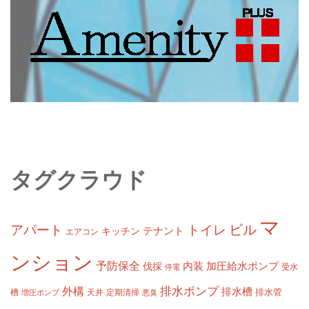
タグクラウド
マ
ビル
アパート
トイレ
テナント
キッチン
エアコン
ンション
予防保全
内装
加圧給水ポンプ
伐採
受水
停電
排水ポンプ
外構
排水槽
槽
定期清掃
排水管
増圧ポンプ
天井
悪臭