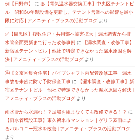
例【日野市】
に
♨【電気温水器交換工事】中央区テナントビ
ル｜昭和60年製設備を更新し、テナント営業への影響を最小
限に対応 | アメニティ・プラスの活動ブログ
より
✅【目黒区】複数住戸・共用部へ被害拡大｜漏水調査から排
水管全面更新まで行った改修事例
に
【漏水調査・改修工事】
新宿区テナントビル｜他社で特定できなかった漏水原因を解
決 | アメニティ・プラスの活動ブログ
より
🚰【文京区集合住宅】パイプシャフト内配管改修工事｜漏水
事故を未然に防ぐ予防保全工事
に
【漏水調査・改修工事】新
宿区テナントビル｜他社で特定できなかった漏水原因を解決 |
アメニティ・プラスの活動ブログ
より
雨水管から水漏れ！？足場を組まなくても改修できる！？
に
【雨水管増設工事】東久留米市マンション｜ゲリラ豪雨によ
るバルコニー冠水を改善 | アメニティ・プラスの活動ブログ
より