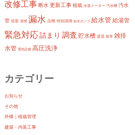
改修工事
更新工事
断水
汚水
植栽
水道メーター
汚水槽
漏水
給水管
給湯管
管
浴室
点検
清掃
特別清掃
給水ポンプ
緊急対応
調査
詰まり
雑排
貯水槽
逆流
除草
高圧洗浄
水管
電気設備
カテゴリー
お知らせ
その他
外構｜植栽管理
建築・内装工事