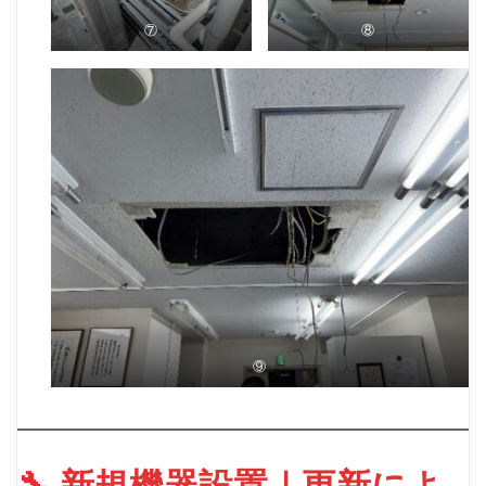
⑦
⑧
⑨
🔧 新規機器設置｜更新によ