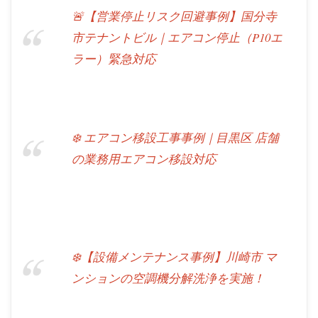
🚨【営業停止リスク回避事例】国分寺
市テナントビル｜エアコン停止（P10エ
ラー）緊急対応
❄️ エアコン移設工事事例｜目黒区 店舗
の業務用エアコン移設対応
❄️【設備メンテナンス事例】川崎市 マ
ンションの空調機分解洗浄を実施！