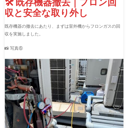
🛠 既存機器撤去｜フロン回
収と安全な取り外し
既存機器の撤去にあたり、まずは室外機からフロンガスの回
収を実施しました。
📸 写真⑥