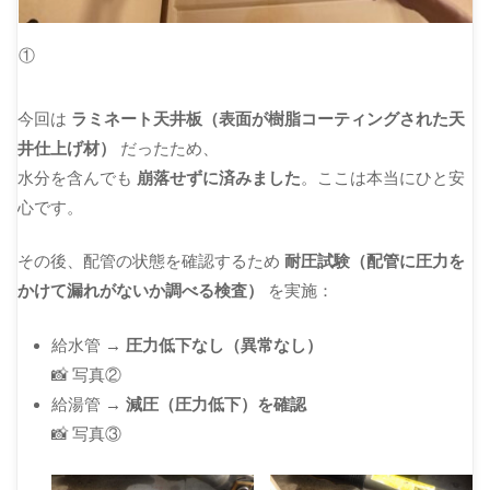
①
今回は
ラミネート天井板（表面が樹脂コーティングされた天
井仕上げ材）
だったため、
水分を含んでも
崩落せずに済みました
。ここは本当にひと安
心です。
その後、配管の状態を確認するため
耐圧試験（配管に圧力を
かけて漏れがないか調べる検査）
を実施：
給水管 →
圧力低下なし（異常なし）
📸 写真②
給湯管 →
減圧（圧力低下）を確認
📸 写真③