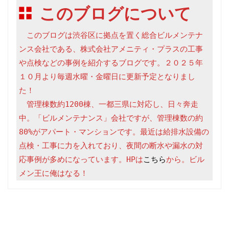
このブログについて
　このブログは渋谷区に拠点を置く総合ビルメンテナ
ンス会社である、株式会社アメニティ・プラスの工事
や点検などの事例を紹介するブログです。２０２５年
１０月より毎週水曜・金曜日に更新予定となりまし
た！

　管理棟数約1200棟、一都三県に対応し、日々奔走
中。「ビルメンテナンス」会社ですが、管理棟数の約
80%がアパート・マンションです。最近は給排水設備の
点検・工事に力を入れており、夜間の断水や漏水の対
応事例が多めになっています。HPは
こちら
から。ビル
メン王に俺はなる！