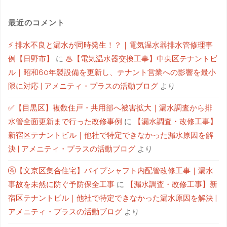
最近のコメント
⚡ 排水不良と漏水が同時発生！？｜電気温水器排水管修理事
例【日野市】
に
♨【電気温水器交換工事】中央区テナントビ
ル｜昭和60年製設備を更新し、テナント営業への影響を最小
限に対応 | アメニティ・プラスの活動ブログ
より
✅【目黒区】複数住戸・共用部へ被害拡大｜漏水調査から排
水管全面更新まで行った改修事例
に
【漏水調査・改修工事】
新宿区テナントビル｜他社で特定できなかった漏水原因を解
決 | アメニティ・プラスの活動ブログ
より
🚰【文京区集合住宅】パイプシャフト内配管改修工事｜漏水
事故を未然に防ぐ予防保全工事
に
【漏水調査・改修工事】新
宿区テナントビル｜他社で特定できなかった漏水原因を解決 |
アメニティ・プラスの活動ブログ
より