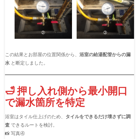
②
③
この結果とお部屋の位置関係から、
浴室の給湯配管からの漏
水
と断定しました。
🛁 押し入れ側から最小開口
で漏水箇所を特定
浴室はタイル仕上げのため、
タイルをできるだけ壊さずに調
査
できるルートを検討。
📸 写真④