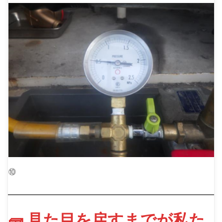
⑩
🧱 見た目を戻すまでが私た