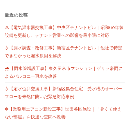
最近の投稿
♨【電気温水器交換工事】中央区テナントビル｜昭和60年製
設備を更新し、テナント営業への影響を最小限に対応
💧【漏水調査・改修工事】新宿区テナントビル｜他社で特定
できなかった漏水原因を解決
🌧【雨水管増設工事】東久留米市マンション｜ゲリラ豪雨に
よるバルコニー冠水を改善
💧【定水位弁交換工事】新宿区集合住宅｜受水槽のオーバー
フローを未然に防いだ緊急対応事例
❄【業務用エアコン新設工事】世田谷区施設｜「暑くて使え
ない部屋」を快適な空間へ改善