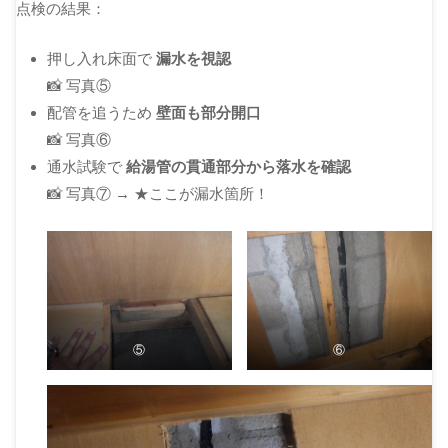
点検の結果：
押し入れ床面で
漏水を視認
📸 写真⑤
配管を追うため
壁面も部分開口
📸 写真⑥
通水試験で
給湯管の貫通部分から落水を確認
📸 写真⑦ → ★ここが漏水箇所！
⑤
⑥