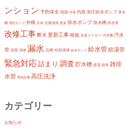
ンション
予防保全
内装
加圧給水ポンプ
伐採
受水
停電
排水ポンプ
外構
排水槽
槽
定期清掃
排水管
増圧ポンプ
天井
悪臭
改修工事
更新工事
断水
汚水
植栽
水道メーター
汚水槽
漏水
給水管
給湯管
管
浴室
点検
清掃
特別清掃
給水ポンプ
緊急対応
調査
詰まり
雑排
貯水槽
逆流
除草
高圧洗浄
水管
電気設備
カテゴリー
お知らせ