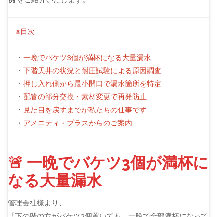
◎目次
・
一晩でバケツ3個が満杯になる大量漏水
・
下階天井の状況と耐圧試験による原因調査
・
押し入れ側から最小開口で漏水箇所を特定
・
配管の部分交換・素材変更で再発防止
・
見た目を戻すまでが私たちの仕事です
・
アメニティ・プラスからのご案内
🚨 一晩でバケツ3個が満杯に
なる大量漏水
管理会社様より、
「下の階の方がバケツ3個置いても、一晩で全部満杯になって