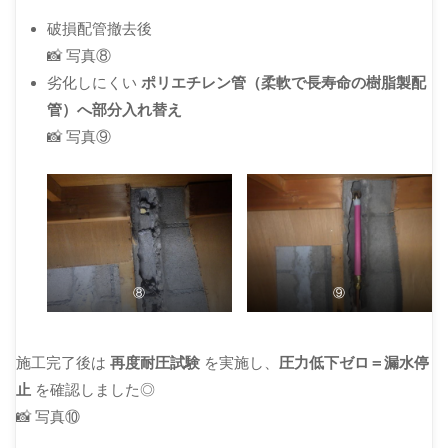
破損配管撤去後
📸 写真⑧
劣化しにくい
ポリエチレン管（柔軟で長寿命の樹脂製配
管）へ部分入れ替え
📸 写真⑨
⑧
⑨
施工完了後は
再度耐圧試験
を実施し、
圧力低下ゼロ＝漏水停
止
を確認しました◎
📸 写真⑩