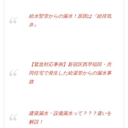
給水竪管からの漏水！原因は『給排気
弁』
【緊急対応事例】新宿区西早稲田・共
同住宅で発生した給湯管からの漏水事
故
建築漏水・設備漏水って？？？違いを
解説！