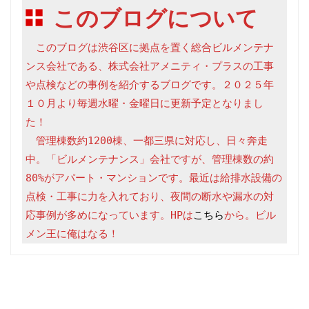
このブログについて
　このブログは渋谷区に拠点を置く総合ビルメンテナ
ンス会社である、株式会社アメニティ・プラスの工事
や点検などの事例を紹介するブログです。２０２５年
１０月より毎週水曜・金曜日に更新予定となりまし
た！

　管理棟数約1200棟、一都三県に対応し、日々奔走
中。「ビルメンテナンス」会社ですが、管理棟数の約
80%がアパート・マンションです。最近は給排水設備の
点検・工事に力を入れており、夜間の断水や漏水の対
応事例が多めになっています。HPは
こちら
から。ビル
メン王に俺はなる！