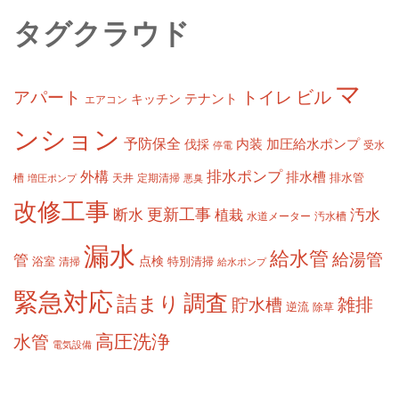
タグクラウド
マ
ビル
アパート
トイレ
テナント
キッチン
エアコン
ンション
予防保全
内装
加圧給水ポンプ
伐採
受水
停電
排水ポンプ
外構
排水槽
槽
定期清掃
排水管
増圧ポンプ
天井
悪臭
改修工事
更新工事
断水
汚水
植栽
水道メーター
汚水槽
漏水
給水管
給湯管
管
浴室
点検
清掃
特別清掃
給水ポンプ
緊急対応
調査
詰まり
雑排
貯水槽
逆流
除草
高圧洗浄
水管
電気設備