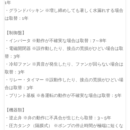
1年
・グランドパッキン ※増し締めしても著しく水漏れする場合
は取替：1年
【制御盤】
・インバータ ※動作が不確実な場合は取替：7～8年
・電磁開閉器 ※誤作動したり、接点の荒損がひどい場合は取
替：3年
・冷却ファン ※異音が発生したり、ファンが回らない場合は
取替：3年
・リレー・タイマー ※誤動作したり、接点の荒損がひどい場
合は取替：3年
・プリント基板 ※各運転の動作が不確実な場合は取替：5年
【機器類】
・逆止弁 ※弁の動作に不具合が生じたら取替：3～5年
・圧力タンク（隔膜式） ※ポンプの停止時間が極端に短くな