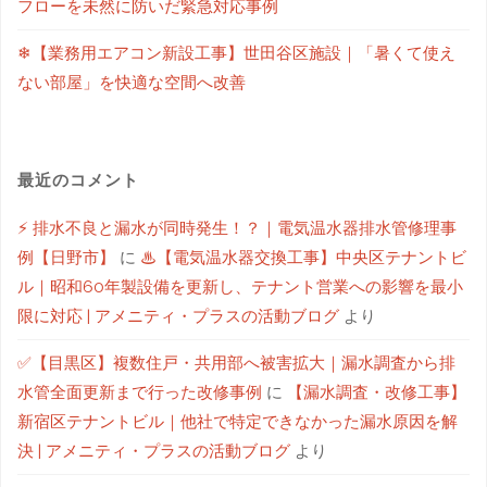
フローを未然に防いだ緊急対応事例
❄【業務用エアコン新設工事】世田谷区施設｜「暑くて使え
ない部屋」を快適な空間へ改善
最近のコメント
⚡ 排水不良と漏水が同時発生！？｜電気温水器排水管修理事
例【日野市】
に
♨【電気温水器交換工事】中央区テナントビ
ル｜昭和60年製設備を更新し、テナント営業への影響を最小
限に対応 | アメニティ・プラスの活動ブログ
より
✅【目黒区】複数住戸・共用部へ被害拡大｜漏水調査から排
水管全面更新まで行った改修事例
に
【漏水調査・改修工事】
新宿区テナントビル｜他社で特定できなかった漏水原因を解
決 | アメニティ・プラスの活動ブログ
より