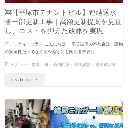
🚒【平塚市テナントビル】連結送水
管一部更新工事｜高額更新提案を見直
し、コストを抑えた改修を実現
アメニティ・プラス こんにちは！ 消防設備の不具合は、建物
の安全性だけでなく法令遵守にも関わる重要な …
テナント
/
更新工事
/
消防配管
/
耐圧試験
/
連結送水管
Read more