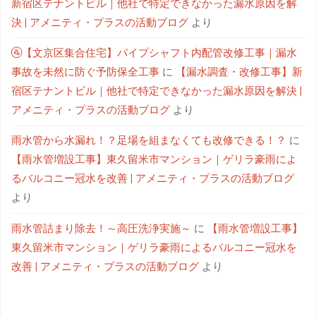
新宿区テナントビル｜他社で特定できなかった漏水原因を解
決 | アメニティ・プラスの活動ブログ
より
🚰【文京区集合住宅】パイプシャフト内配管改修工事｜漏水
事故を未然に防ぐ予防保全工事
に
【漏水調査・改修工事】新
宿区テナントビル｜他社で特定できなかった漏水原因を解決 |
アメニティ・プラスの活動ブログ
より
雨水管から水漏れ！？足場を組まなくても改修できる！？
に
【雨水管増設工事】東久留米市マンション｜ゲリラ豪雨によ
るバルコニー冠水を改善 | アメニティ・プラスの活動ブログ
より
雨水管詰まり除去！～高圧洗浄実施～
に
【雨水管増設工事】
東久留米市マンション｜ゲリラ豪雨によるバルコニー冠水を
改善 | アメニティ・プラスの活動ブログ
より