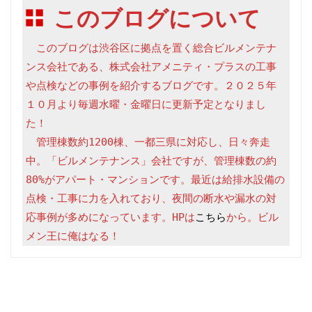
このブログについて
　このブログは渋谷区に拠点を置く総合ビルメンテナ
ンス会社である、株式会社アメニティ・プラスの工事
や点検などの事例を紹介するブログです。２０２５年
１０月より毎週水曜・金曜日に更新予定となりまし
た！

　管理棟数約1200棟、一都三県に対応し、日々奔走
中。「ビルメンテナンス」会社ですが、管理棟数の約
80%がアパート・マンションです。最近は給排水設備の
点検・工事に力を入れており、夜間の断水や漏水の対
応事例が多めになっています。HPは
こちら
から。ビル
メン王に俺はなる！