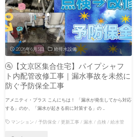
2026年6月5日
給排水設備
🚰【文京区集合住宅】パイプシャフ
ト内配管改修工事｜漏水事故を未然に
防ぐ予防保全工事
アメニティ・プラス こんにちは！ 「漏水が発生してから対応
する」のか、「漏水が起きる前に対策する」の …
マンション
/
予防保全
/
更新工事
/
漏水
/
点検
/
給水管