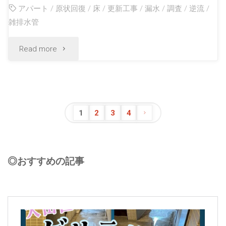
アパート
/
原状回復
/
床
/
更新工事
/
漏水
/
調査
/
逆流
/
雑排水管
Read more
1
2
3
4
◎おすすめの記事