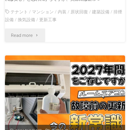
テナント
/
マンション
/
内装
/
原状回復
/
建築設備
/
排煙
設備
/
換気設備
/
更新工事
Read more