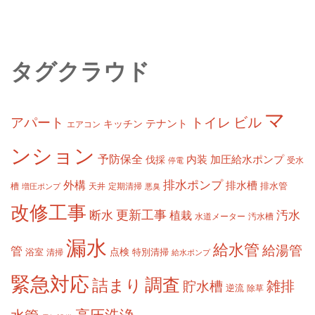
タグクラウド
マ
ビル
アパート
トイレ
テナント
キッチン
エアコン
ンション
予防保全
内装
加圧給水ポンプ
伐採
受水
停電
排水ポンプ
外構
排水槽
槽
定期清掃
排水管
増圧ポンプ
天井
悪臭
改修工事
更新工事
断水
汚水
植栽
水道メーター
汚水槽
漏水
給水管
給湯管
管
浴室
点検
清掃
特別清掃
給水ポンプ
緊急対応
調査
詰まり
雑排
貯水槽
逆流
除草