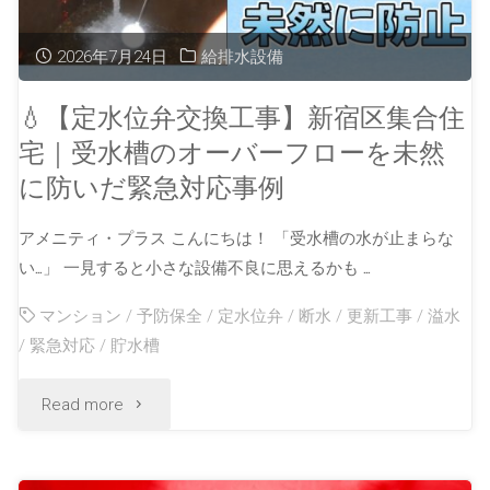
2026年7月24日
給排水設備
💧【定水位弁交換工事】新宿区集合住
宅｜受水槽のオーバーフローを未然
に防いだ緊急対応事例
アメニティ・プラス こんにちは！ 「受水槽の水が止まらな
い…」 一見すると小さな設備不良に思えるかも …
マンション
/
予防保全
/
定水位弁
/
断水
/
更新工事
/
溢水
/
緊急対応
/
貯水槽
Read more