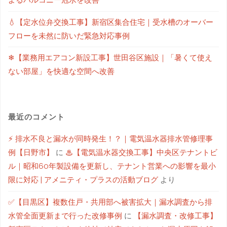
よるバルコニー冠水を改善
💧【定水位弁交換工事】新宿区集合住宅｜受水槽のオーバー
フローを未然に防いだ緊急対応事例
❄【業務用エアコン新設工事】世田谷区施設｜「暑くて使え
ない部屋」を快適な空間へ改善
最近のコメント
⚡ 排水不良と漏水が同時発生！？｜電気温水器排水管修理事
例【日野市】
に
♨【電気温水器交換工事】中央区テナントビ
ル｜昭和60年製設備を更新し、テナント営業への影響を最小
限に対応 | アメニティ・プラスの活動ブログ
より
✅【目黒区】複数住戸・共用部へ被害拡大｜漏水調査から排
水管全面更新まで行った改修事例
に
【漏水調査・改修工事】