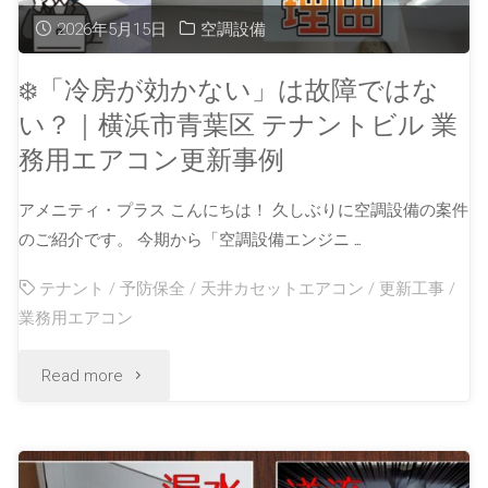
2026年5月15日
空調設備
❄️「冷房が効かない」は故障ではな
い？｜横浜市青葉区 テナントビル 業
務用エアコン更新事例
アメニティ・プラス こんにちは！ 久しぶりに空調設備の案件
のご紹介です。 今期から「空調設備エンジニ …
テナント
/
予防保全
/
天井カセットエアコン
/
更新工事
/
業務用エアコン
Read more