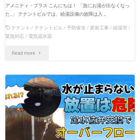
アメニティ・プラス こんにちは！ 「急にお湯が出なくなっ
た…」 テナントビルでは、給湯設備の故障は入 …
テナント
/
テナントビル
/
予防保全
/
更新工事
/
給湯管
/
緊急対応
/
電気温水器
Read more