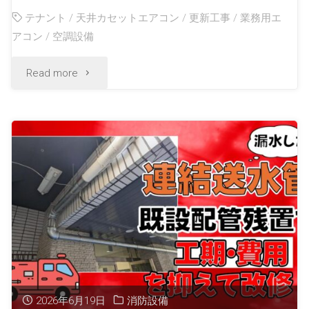
テナント
/
天井カセットエアコン
/
更新工事
/
業務用エ
アコン
/
空調設備
Read more
2026年6月19日
消防設備