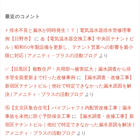
最近のコメント
⚡ 排水不良と漏水が同時発生！？｜電気温水器排水管修理事
例【日野市】
に
♨【電気温水器交換工事】中央区テナントビ
ル｜昭和60年製設備を更新し、テナント営業への影響を最小
限に対応 | アメニティ・プラスの活動ブログ
より
✅【目黒区】複数住戸・共用部へ被害拡大｜漏水調査から排
水管全面更新まで行った改修事例
に
【漏水調査・改修工事】
新宿区テナントビル｜他社で特定できなかった漏水原因を解
決 | アメニティ・プラスの活動ブログ
より
🚰【文京区集合住宅】パイプシャフト内配管改修工事｜漏水
事故を未然に防ぐ予防保全工事
に
【漏水調査・改修工事】新
宿区テナントビル｜他社で特定できなかった漏水原因を解決 |
アメニティ・プラスの活動ブログ
より