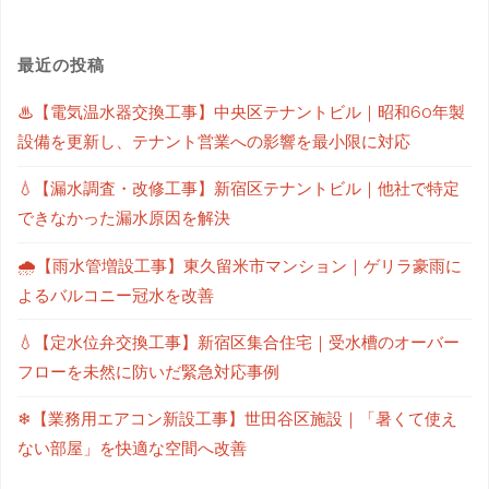
最近の投稿
♨【電気温水器交換工事】中央区テナントビル｜昭和60年製
設備を更新し、テナント営業への影響を最小限に対応
💧【漏水調査・改修工事】新宿区テナントビル｜他社で特定
できなかった漏水原因を解決
🌧【雨水管増設工事】東久留米市マンション｜ゲリラ豪雨に
よるバルコニー冠水を改善
💧【定水位弁交換工事】新宿区集合住宅｜受水槽のオーバー
フローを未然に防いだ緊急対応事例
❄【業務用エアコン新設工事】世田谷区施設｜「暑くて使え
ない部屋」を快適な空間へ改善