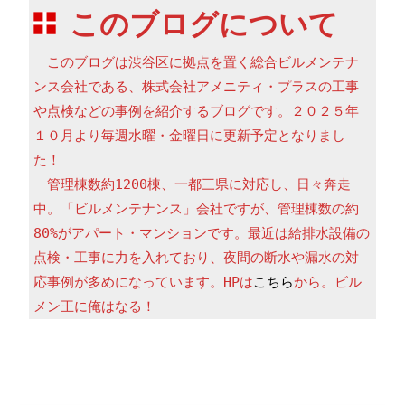
このブログについて
　このブログは渋谷区に拠点を置く総合ビルメンテナ
ンス会社である、株式会社アメニティ・プラスの工事
や点検などの事例を紹介するブログです。２０２５年
１０月より毎週水曜・金曜日に更新予定となりまし
た！

　管理棟数約1200棟、一都三県に対応し、日々奔走
中。「ビルメンテナンス」会社ですが、管理棟数の約
80%がアパート・マンションです。最近は給排水設備の
点検・工事に力を入れており、夜間の断水や漏水の対
応事例が多めになっています。HPは
こちら
から。ビル
メン王に俺はなる！