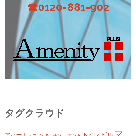
☎0120-881-902
タグクラウド
マ
ビル
アパート
トイレ
テナント
キッチン
エアコン