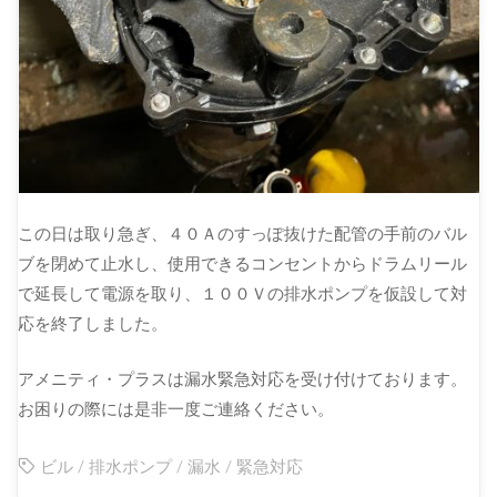
この日は取り急ぎ、４０Ａのすっぽ抜けた配管の手前のバル
ブを閉めて止水し、使用できるコンセントからドラムリール
で延長して電源を取り、１００Ｖの排水ポンプを仮設して対
応を終了しました。
アメニティ・プラスは漏水緊急対応を受け付けております。
お困りの際には是非一度ご連絡ください。
ビル
/
排水ポンプ
/
漏水
/
緊急対応