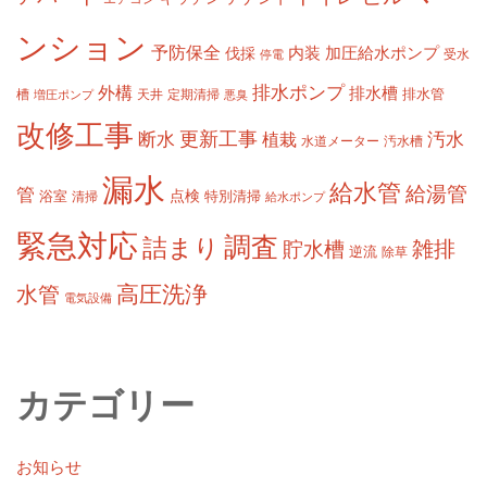
ンション
予防保全
内装
加圧給水ポンプ
伐採
受水
停電
排水ポンプ
外構
排水槽
槽
定期清掃
排水管
増圧ポンプ
天井
悪臭
改修工事
更新工事
断水
汚水
植栽
水道メーター
汚水槽
漏水
給水管
給湯管
管
浴室
点検
清掃
特別清掃
給水ポンプ
緊急対応
調査
詰まり
雑排
貯水槽
逆流
除草
高圧洗浄
水管
電気設備
カテゴリー
お知らせ