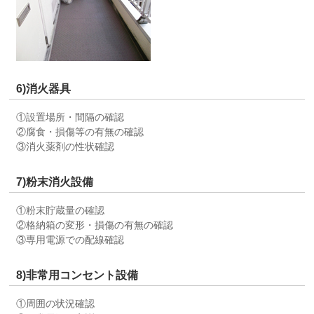
6)消火器具
①設置場所・間隔の確認
②腐食・損傷等の有無の確認
③消火薬剤の性状確認
7)粉末消火設備
①粉末貯蔵量の確認
②格納箱の変形・損傷の有無の確認
③専用電源での配線確認
8)非常用コンセント設備
①周囲の状況確認