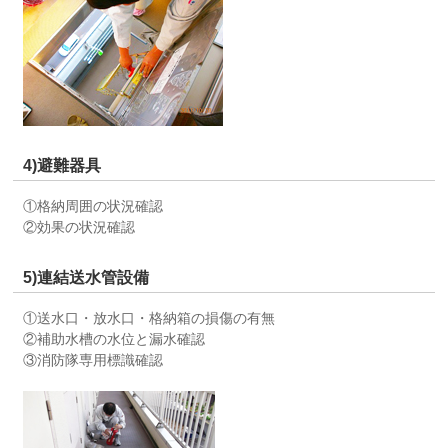
4)避難器具
①格納周囲の状況確認
②効果の状況確認
5)連結送水管設備
①送水口・放水口・格納箱の損傷の有無
②補助水槽の水位と漏水確認
③消防隊専用標識確認