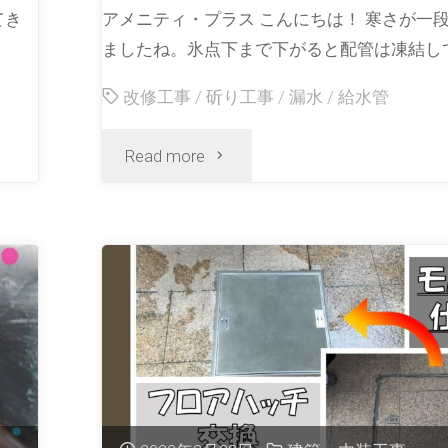
てき
アメニティ・プラス こんにちは！ 寒さが一
ましたね。氷点下まで下がると配管は凍結して
改修工事
/
斫り工事
/
漏水
/
給水管
Read more