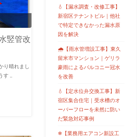
💧【漏水調査・改修工事】
新宿区テナントビル｜他社
で特定できなかった漏水原
因を解決
水竪管改
🌧【雨水管増設工事】東久
留米市マンション｜ゲリラ
っかり晴れまし
豪雨によるバルコニー冠水
す …
を改善
💧【定水位弁交換工事】新
宿区集合住宅｜受水槽のオ
ーバーフローを未然に防い
だ緊急対応事例
❄【業務用エアコン新設工