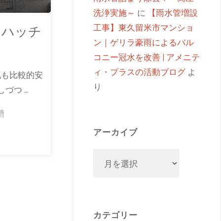
洗浄実施～
に
【雨水管増設
工事】東久留米市マンショ
アハッチ
ン｜ゲリラ豪雨によるバル
コニー冠水を改善 | アメニテ
ィ・プラスの活動ブログ
よ
気も比較的安
り
づつ …
槽
アーカイブ
カテゴリー