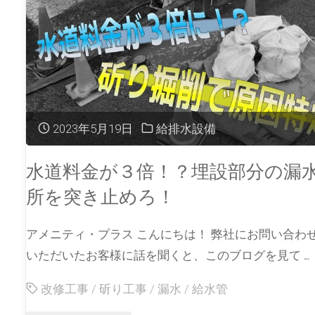
2023年5月19日
給排水設備
水道料金が３倍！？埋設部分の漏
所を突き止めろ！
アメニティ・プラス こんにちは！ 弊社にお問い合わ
いただいたお客様に話を聞くと、このブログを見て …
改修工事
/
斫り工事
/
漏水
/
給水管