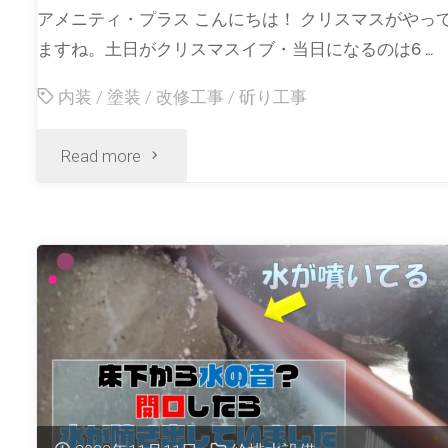
アメニティ・プラス こんにちは！ クリスマスがやっ
ますね。土日がクリスマスイブ・当日になるのは6 …
内装
/
塗装
/
改修工事
/
斫り工事
Read more