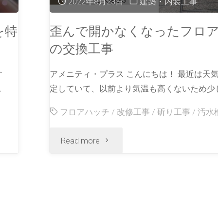
2022年8月23日
建築・内装工事
を特
歪んで開かなくなったフロ
の交換工事
す
アメニティ・プラス こんにちは！ 最近は天
…
定していて、以前より気温も高くないため少し
フロアハッチ
/
改修工事
/
斫り工事
/
汚水
Read more