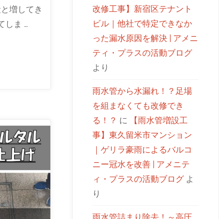
改修工事】新宿区テナント
段と増してき
ビル｜他社で特定できなか
しま …
った漏水原因を解決 | アメニ
ティ・プラスの活動ブログ
より
雨水管から水漏れ！？足場
を組まなくても改修でき
る！？
に
【雨水管増設工
事】東久留米市マンション
｜ゲリラ豪雨によるバルコ
ニー冠水を改善 | アメニテ
ィ・プラスの活動ブログ
よ
り
雨水管詰まり除去！～高圧