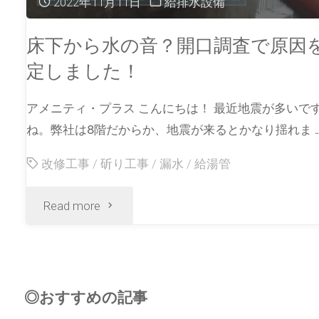
2022年11月11日
給排水設備
床下から水の音？開口調査で原因
定しました！
アメニティ・プラス こんにちは！ 最近地震が多いで
ね。弊社は8階だからか、地震が来るとかなり揺れま 
改修工事
/
斫り工事
/
漏水
/
給湯管
Read more
◎おすすめの記事