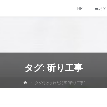
HP
💻お
タグ:
斫り工事
タグ付けされた記事 "斫り工事"