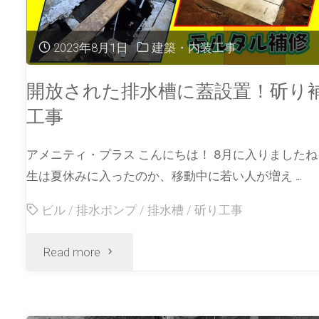
2023年8月1日
建築・内装工事
開放された排水槽に蓋設置！斫り
工事
アメニティ・プラス こんにちは！ 8月に入りました
生は夏休みに入ったのか、移動中に若い人が増え …
ビル
/
排水ポンプ
/
排水槽
/
斫り工事
Read more