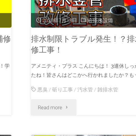
2023年7月18日
給排水設備
補修
排水制限トラブル発生！？排
修工事！
ね！学
アメニティ・プラス こんにちは！ 3連休し
たね！皆さんはどこかへ行かれましたか？もう
悪臭
/
斫り工事
/
汚水管
/
雑排水管
Read more