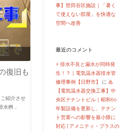
事】世田谷区施設｜「暑く
て使えない部屋」を快適な
空間へ改善
最近のコメント
⚡ 排水不良と漏水が同時発
の復旧も
生！？｜電気温水器排水管
修理事例【日野市】
に
♨
【電気温水器交換工事】中
、ご紹介させ
央区テナントビル｜昭和60
水桝 …
年製設備を更新し、テナン
ト営業への影響を最小限に
対応 | アメニティ・プラスの