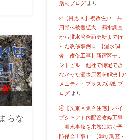
活動ブログ
より
✅【目黒区】複数住戸・共
用部へ被害拡大｜漏水調査
から排水管全面更新まで行
った改修事例
に
【漏水調
査・改修工事】新宿区テナ
ントビル｜他社で特定でき
なかった漏水原因を解決 | ア
メニティ・プラスの活動ブ
ログ
より
🚰【文京区集合住宅】パイ
まらな
プシャフト内配管改修工事
｜漏水事故を未然に防ぐ予
防保全工事
に
【漏水調査・