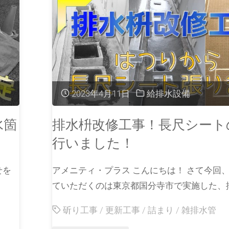
2023年4月11日
給排水設備
水箇
排水枡改修工事！長尺シート
行いました！
せを
アメニティ・プラス こんにちは！ さて今回
ていただくのは東京都国分寺市で実施した、排
斫り工事
/
更新工事
/
詰まり
/
雑排水管