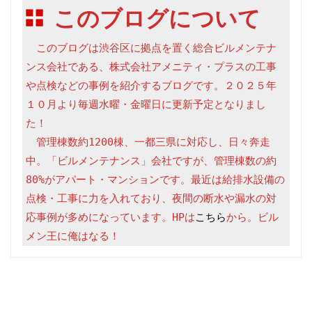
このブログについて
　このブログは渋谷区に拠点を置く総合ビルメンテナ
ンス会社である、株式会社アメニティ・プラスの工事
や点検などの事例を紹介するブログです。２０２５年
１０月より毎週水曜・金曜日に更新予定となりまし
た！

　管理棟数約1200棟、一都三県に対応し、日々奔走
中。「ビルメンテナンス」会社ですが、管理棟数の約
80%がアパート・マンションです。最近は給排水設備の
点検・工事に力を入れており、夜間の断水や漏水の対
応事例が多めになっています。HPは
こちら
から。ビル
メン王に俺はなる！