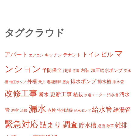
タグクラウド
マ
ビル
アパート
トイレ
テナント
キッチン
エアコン
ンション
予防保全
内装
加圧給水ポンプ
伐採
受水
停電
排水ポンプ
外構
排水槽
槽
定期清掃
排水管
増圧ポンプ
天井
悪臭
改修工事
更新工事
断水
汚水
植栽
水道メーター
汚水槽
漏水
給水管
給湯管
管
浴室
点検
清掃
特別清掃
給水ポンプ
緊急対応
調査
詰まり
雑排
貯水槽
逆流
除草