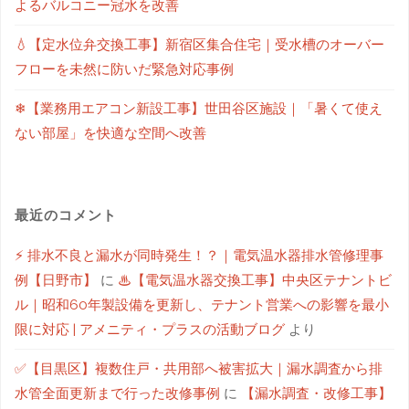
よるバルコニー冠水を改善
💧【定水位弁交換工事】新宿区集合住宅｜受水槽のオーバー
フローを未然に防いだ緊急対応事例
❄【業務用エアコン新設工事】世田谷区施設｜「暑くて使え
ない部屋」を快適な空間へ改善
最近のコメント
⚡ 排水不良と漏水が同時発生！？｜電気温水器排水管修理事
例【日野市】
に
♨【電気温水器交換工事】中央区テナントビ
ル｜昭和60年製設備を更新し、テナント営業への影響を最小
限に対応 | アメニティ・プラスの活動ブログ
より
✅【目黒区】複数住戸・共用部へ被害拡大｜漏水調査から排
水管全面更新まで行った改修事例
に
【漏水調査・改修工事】