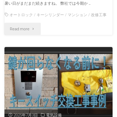
暑い日がまだまだ続きますね。 弊社では今期か …
オートロック
/
キーシリンダー
/
マンション
/
改修工事
Read more
2025年7月3日
電気設備