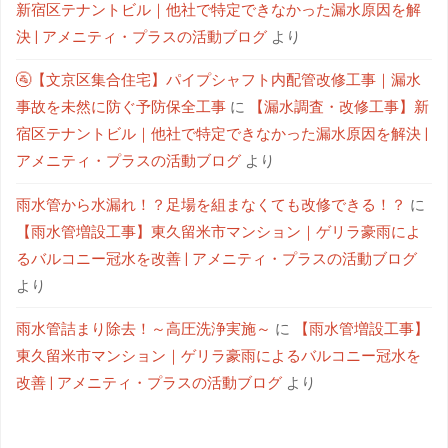
新宿区テナントビル｜他社で特定できなかった漏水原因を解
決 | アメニティ・プラスの活動ブログ
より
🚰【文京区集合住宅】パイプシャフト内配管改修工事｜漏水
事故を未然に防ぐ予防保全工事
に
【漏水調査・改修工事】新
宿区テナントビル｜他社で特定できなかった漏水原因を解決 |
アメニティ・プラスの活動ブログ
より
雨水管から水漏れ！？足場を組まなくても改修できる！？
に
【雨水管増設工事】東久留米市マンション｜ゲリラ豪雨によ
るバルコニー冠水を改善 | アメニティ・プラスの活動ブログ
より
雨水管詰まり除去！～高圧洗浄実施～
に
【雨水管増設工事】
東久留米市マンション｜ゲリラ豪雨によるバルコニー冠水を
改善 | アメニティ・プラスの活動ブログ
より