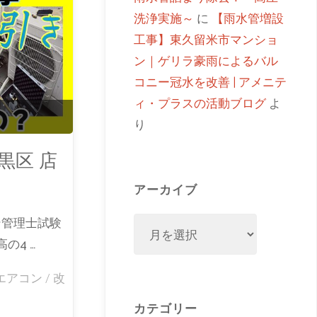
洗浄実施～
に
【雨水管増設
工事】東久留米市マンショ
ン｜ゲリラ豪雨によるバル
コニー冠水を改善 | アメニテ
ィ・プラスの活動ブログ
よ
り
黒区 店
アーカイブ
ン管理士試験
の4 …
エアコン
/
改
カテゴリー