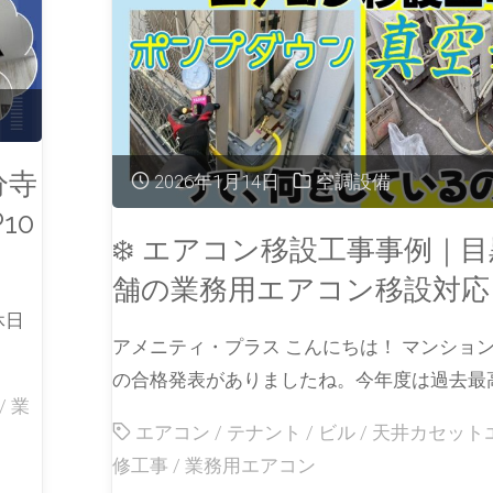
分寺
2026年1月14日
空調設備
10
❄️ エアコン移設工事事例｜目
舗の業務用エアコン移設対応
休日
アメニティ・プラス こんにちは！ マンショ
の合格発表がありましたね。今年度は過去最高
/
業
エアコン
/
テナント
/
ビル
/
天井カセット
修工事
/
業務用エアコン