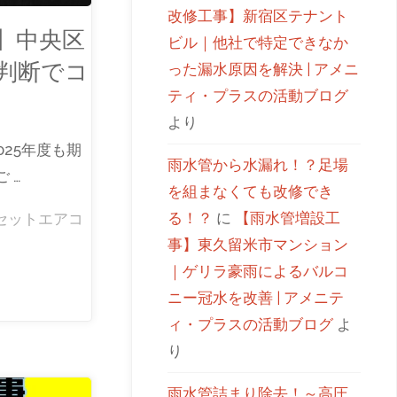
改修工事】新宿区テナント
】中央区
ビル｜他社で特定できなか
判断でコ
った漏水原因を解決 | アメニ
ティ・プラスの活動ブログ
より
025年度も期
雨水管から水漏れ！？足場
 …
を組まなくても改修でき
る！？
に
【雨水管増設工
セットエアコ
事】東久留米市マンション
｜ゲリラ豪雨によるバルコ
ニー冠水を改善 | アメニテ
ィ・プラスの活動ブログ
よ
り
雨水管詰まり除去！～高圧