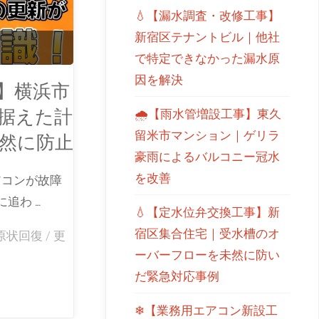
💧【漏水調査・改修工事】
新宿区テナントビル｜他社
で特定できなかった漏水原
因を解決
】横浜市
見据えた計
🌧【雨水管増設工事】東久
留米市マンション｜ゲリラ
然に防止
豪雨によるバルコニー冠水
を改善
アコンが故障
追わ …
💧【定水位弁交換工事】新
宿区集合住宅｜受水槽のオ
原状回復
/
更
ーバーフローを未然に防い
だ緊急対応事例
❄【業務用エアコン新設工