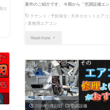
案件のご紹介です。 今期から「空調設備エンジ
用エ
テナント
/
予防保全
/
天井カセットエアコ
/
業務用エアコン
Read more
2026年3月27日
空調設備