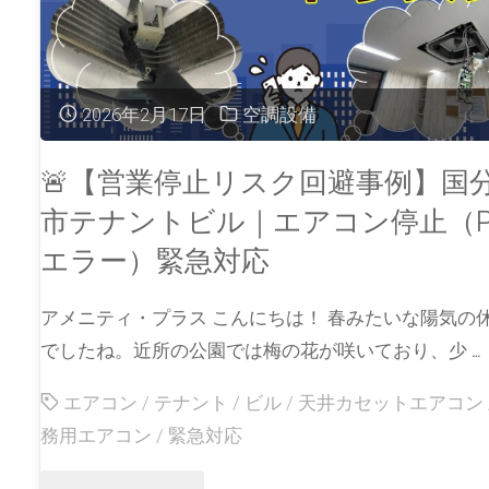
2026年2月17日
空調設備
🚨【営業停止リスク回避事例】国
市テナントビル｜エアコン停止（P
エラー）緊急対応
アメニティ・プラス こんにちは！ 春みたいな陽気の
でしたね。近所の公園では梅の花が咲いており、少 …
エアコン
/
テナント
/
ビル
/
天井カセットエアコン
務用エアコン
/
緊急対応