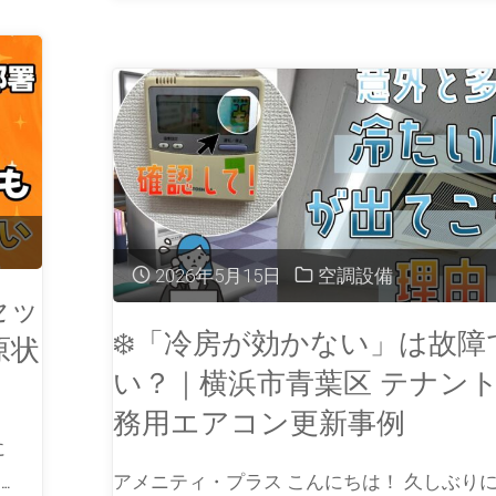
2026年5月15日
空調設備
セッ
❄️「冷房が効かない」は故障
原状
い？｜横浜市青葉区 テナント
務用エアコン更新事例
に
…
アメニティ・プラス こんにちは！ 久しぶり