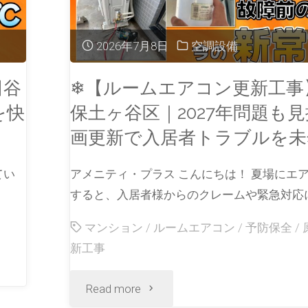
2026年7月8日
空調設備
田谷
❄【ルームエアコン更新工事
を快
保土ヶ谷区｜2027年問題も
画更新で入居者トラブルを未
てい
アメニティ・プラス こんにちは！ 夏場にエ
すると、入居者様からのクレームや緊急対応に
マンション
/
ルームエアコン
/
予防保全
/
新工事
Read more