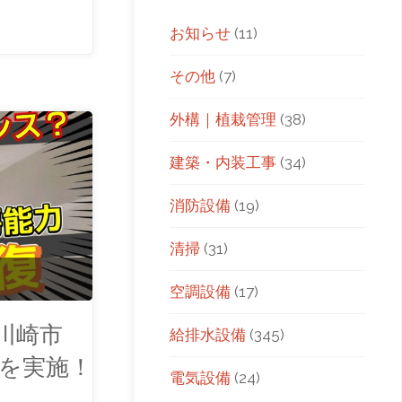
お知らせ
(11)
その他
(7)
外構｜植栽管理
(38)
建築・内装工事
(34)
消防設備
(19)
清掃
(31)
空調設備
(17)
川崎市
給排水設備
(345)
を実施！
電気設備
(24)