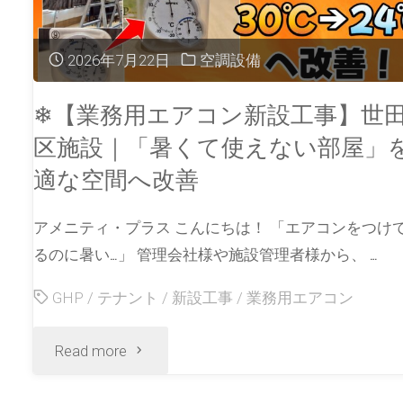
2026年7月22日
空調設備
❄【業務用エアコン新設工事】世
区施設｜「暑くて使えない部屋」
適な空間へ改善
アメニティ・プラス こんにちは！ 「エアコンをつけ
るのに暑い…」 管理会社様や施設管理者様から、 …
GHP
/
テナント
/
新設工事
/
業務用エアコン
Read more