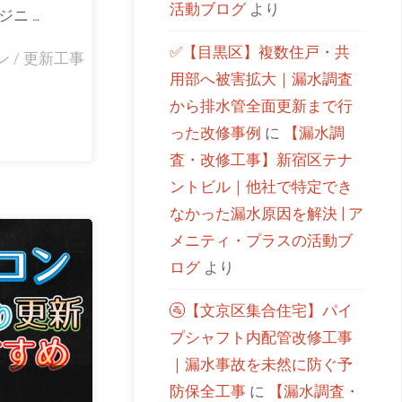
活動ブログ
より
ニ …
✅【目黒区】複数住戸・共
ン
/
更新工事
用部へ被害拡大｜漏水調査
から排水管全面更新まで行
った改修事例
に
【漏水調
査・改修工事】新宿区テナ
ントビル｜他社で特定でき
なかった漏水原因を解決 | ア
メニティ・プラスの活動ブ
ログ
より
🚰【文京区集合住宅】パイ
プシャフト内配管改修工事
｜漏水事故を未然に防ぐ予
防保全工事
に
【漏水調査・