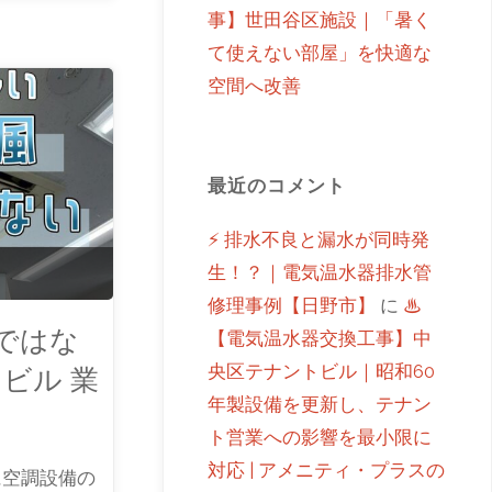
事】世田谷区施設｜「暑く
て使えない部屋」を快適な
空間へ改善
最近のコメント
⚡ 排水不良と漏水が同時発
生！？｜電気温水器排水管
修理事例【日野市】
に
♨
ではな
【電気温水器交換工事】中
央区テナントビル｜昭和60
ビル 業
年製設備を更新し、テナン
ト営業への影響を最小限に
対応 | アメニティ・プラスの
に空調設備の