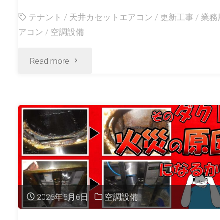
テナント
/
天井カセットエアコン
/
更新工事
/
業務
アコン
/
空調設備
Read more
2026年5月6日
空調設備