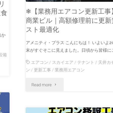
リ
❄【業務用エアコン更新工事
飲食
商業ビル｜高額修理前に更新
スト最適化
出か
アメニティ・プラス こんにちは！ いよいよ2
末がすぐそこに見えました。日頃から皆様にご
設備
エアコン
/
スカイエア
/
テナント
/
天井カ
ン
/
更新工事
/
業務用エアコン
Read more