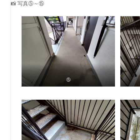
📸 写真⑤～⑮
⑤