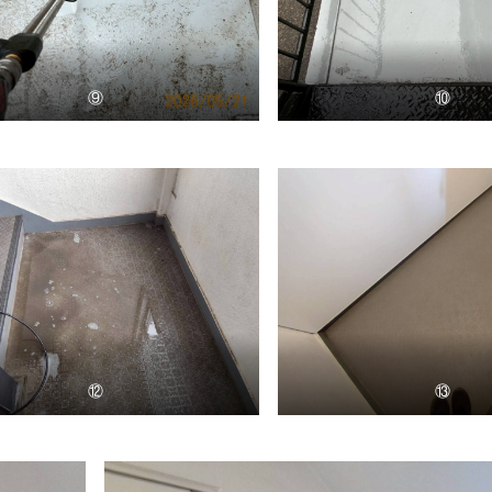
⑨
⑩
⑫
⑬