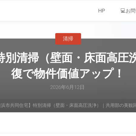
HP
💻お
清掃
特別清掃（壁面・床面高圧
復で物件価値アップ！
2026年6月12日
横浜市共同住宅】特別清掃（壁面・床面高圧洗浄）｜共用部の美観