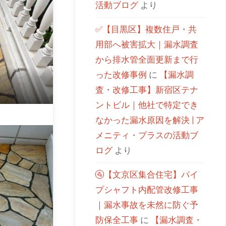
活動ブログ
より
✅【目黒区】複数住戸・共
用部へ被害拡大｜漏水調査
から排水管全面更新まで行
った改修事例
に
【漏水調
査・改修工事】新宿区テナ
ントビル｜他社で特定でき
なかった漏水原因を解決 | ア
メニティ・プラスの活動ブ
ログ
より
🚰【文京区集合住宅】パイ
プシャフト内配管改修工事
｜漏水事故を未然に防ぐ予
防保全工事
に
【漏水調査・