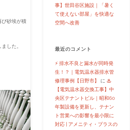
事】世田谷区施設｜「暑く
て使えない部屋」を快適な
再び砂埃が積
空間へ改善
しました。
最近のコメント
⚡ 排水不良と漏水が同時発
生！？｜電気温水器排水管
修理事例【日野市】
に
♨
【電気温水器交換工事】中
央区テナントビル｜昭和60
年製設備を更新し、テナン
ト営業への影響を最小限に
対応 | アメニティ・プラスの