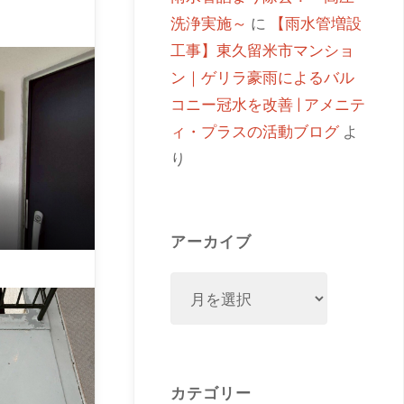
洗浄実施～
に
【雨水管増設
工事】東久留米市マンショ
ン｜ゲリラ豪雨によるバル
コニー冠水を改善 | アメニテ
ィ・プラスの活動ブログ
よ
り
アーカイブ
カテゴリー