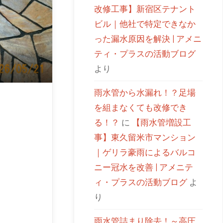
改修工事】新宿区テナント
ビル｜他社で特定できなか
った漏水原因を解決 | アメニ
ティ・プラスの活動ブログ
より
雨水管から水漏れ！？足場
を組まなくても改修でき
る！？
に
【雨水管増設工
事】東久留米市マンション
｜ゲリラ豪雨によるバルコ
ニー冠水を改善 | アメニテ
ィ・プラスの活動ブログ
よ
り
雨水管詰まり除去！～高圧