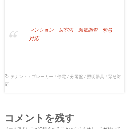
マンション 居室内 漏電調査 緊急
対応
テナント
/
ブレーカー
/
停電
/
分電盤
/
照明器具
/
緊急対
応
コメントを残す
メールアドレスが公開されることはありません。
*
が付いて