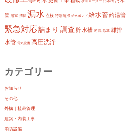
更新工事
断水
汚水
植栽
水道メーター
汚水槽
漏水
給水管
給湯管
管
浴室
点検
清掃
特別清掃
給水ポンプ
緊急対応
調査
詰まり
雑排
貯水槽
逆流
除草
高圧洗浄
水管
電気設備
カテゴリー
お知らせ
その他
外構｜植栽管理
建築・内装工事
消防設備