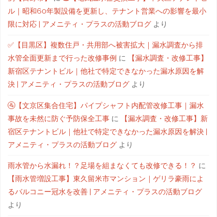
ル｜昭和60年製設備を更新し、テナント営業への影響を最小
限に対応 | アメニティ・プラスの活動ブログ
より
✅【目黒区】複数住戸・共用部へ被害拡大｜漏水調査から排
水管全面更新まで行った改修事例
に
【漏水調査・改修工事】
新宿区テナントビル｜他社で特定できなかった漏水原因を解
決 | アメニティ・プラスの活動ブログ
より
🚰【文京区集合住宅】パイプシャフト内配管改修工事｜漏水
事故を未然に防ぐ予防保全工事
に
【漏水調査・改修工事】新
宿区テナントビル｜他社で特定できなかった漏水原因を解決 |
アメニティ・プラスの活動ブログ
より
雨水管から水漏れ！？足場を組まなくても改修できる！？
に
【雨水管増設工事】東久留米市マンション｜ゲリラ豪雨によ
るバルコニー冠水を改善 | アメニティ・プラスの活動ブログ
より