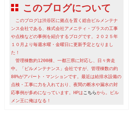
このブログについて
　このブログは渋谷区に拠点を置く総合ビルメンテナ
ンス会社である、株式会社アメニティ・プラスの工事
や点検などの事例を紹介するブログです。２０２５年
１０月より毎週水曜・金曜日に更新予定となりまし
た！

　管理棟数約1200棟、一都三県に対応し、日々奔走
中。「ビルメンテナンス」会社ですが、管理棟数の約
80%がアパート・マンションです。最近は給排水設備の
点検・工事に力を入れており、夜間の断水や漏水の対
応事例が多めになっています。HPは
こちら
から。ビル
メン王に俺はなる！