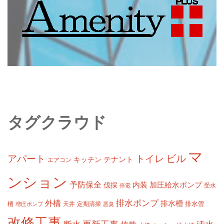
タグクラウド
マ
ビル
アパート
トイレ
テナント
キッチン
エアコン
ンション
予防保全
内装
加圧給水ポンプ
伐採
受水
停電
排水ポンプ
外構
排水槽
槽
定期清掃
排水管
増圧ポンプ
天井
悪臭
改修工事