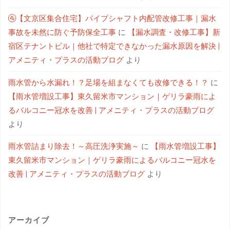
🚰【文京区集合住宅】パイプシャフト内配管改修工事｜漏水
事故を未然に防ぐ予防保全工事
に
【漏水調査・改修工事】新
宿区テナントビル｜他社で特定できなかった漏水原因を解決 |
アメニティ・プラスの活動ブログ
より
雨水管から水漏れ！？足場を組まなくても改修できる！？
に
【雨水管増設工事】東久留米市マンション｜ゲリラ豪雨によ
るバルコニー冠水を改善 | アメニティ・プラスの活動ブログ
より
雨水管詰まり除去！～高圧洗浄実施～
に
【雨水管増設工事】
東久留米市マンション｜ゲリラ豪雨によるバルコニー冠水を
改善 | アメニティ・プラスの活動ブログ
より
アーカイブ