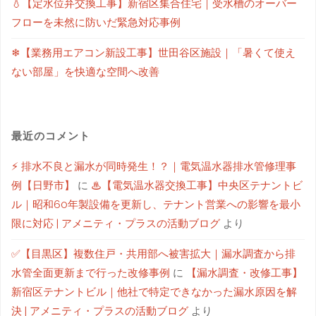
💧【定水位弁交換工事】新宿区集合住宅｜受水槽のオーバー
フローを未然に防いだ緊急対応事例
❄【業務用エアコン新設工事】世田谷区施設｜「暑くて使え
ない部屋」を快適な空間へ改善
最近のコメント
⚡ 排水不良と漏水が同時発生！？｜電気温水器排水管修理事
例【日野市】
に
♨【電気温水器交換工事】中央区テナントビ
ル｜昭和60年製設備を更新し、テナント営業への影響を最小
限に対応 | アメニティ・プラスの活動ブログ
より
✅【目黒区】複数住戸・共用部へ被害拡大｜漏水調査から排
水管全面更新まで行った改修事例
に
【漏水調査・改修工事】
新宿区テナントビル｜他社で特定できなかった漏水原因を解
決 | アメニティ・プラスの活動ブログ
より