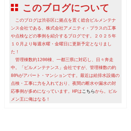
このブログについて
　このブログは渋谷区に拠点を置く総合ビルメンテナ
ンス会社である、株式会社アメニティ・プラスの工事
や点検などの事例を紹介するブログです。２０２５年
１０月より毎週水曜・金曜日に更新予定となりまし
た！

　管理棟数約1200棟、一都三県に対応し、日々奔走
中。「ビルメンテナンス」会社ですが、管理棟数の約
80%がアパート・マンションです。最近は給排水設備の
点検・工事に力を入れており、夜間の断水や漏水の対
応事例が多めになっています。HPは
こちら
から。ビル
メン王に俺はなる！