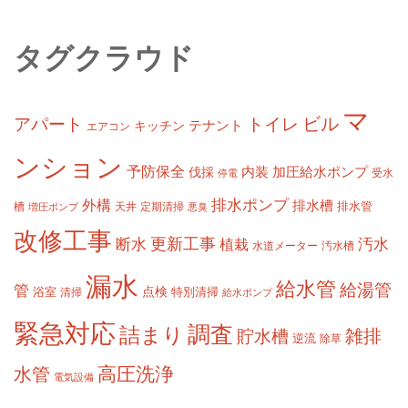
タグクラウド
マ
ビル
アパート
トイレ
テナント
キッチン
エアコン
ンション
予防保全
内装
加圧給水ポンプ
伐採
受水
停電
排水ポンプ
外構
排水槽
槽
定期清掃
排水管
増圧ポンプ
天井
悪臭
改修工事
更新工事
断水
汚水
植栽
水道メーター
汚水槽
漏水
給水管
給湯管
管
浴室
点検
清掃
特別清掃
給水ポンプ
緊急対応
調査
詰まり
雑排
貯水槽
逆流
除草
高圧洗浄
水管
電気設備