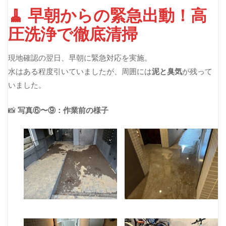
🧹 早朝からの緊急出動！高
圧洗浄で徹底清掃
現地確認の翌日、早朝に緊急対応を実施。
水はある程度引いていましたが、周囲には
泥と臭気
が残って
いました。
📸
写真⑥〜⑨：作業前の様子