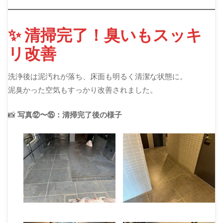
✨ 清掃完了！臭いもスッキ
リ改善
洗浄後は泥汚れが落ち、床面も明るく清潔な状態に。
泥臭かった空気もすっかり改善されました。
📸
写真⑫〜⑮：清掃完了後の様子