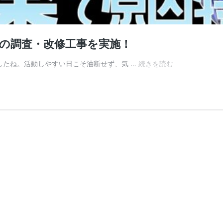
水の調査・改修工事を実施！
🚰
したね。活動しやすい日こそ油断せず、気 …
続きを読む
【施
工
事
例】
埼
玉
県
所
沢
市
に
て
階
下
漏