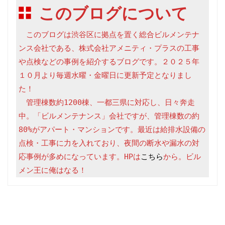
このブログについて
　このブログは渋谷区に拠点を置く総合ビルメンテナ
ンス会社である、株式会社アメニティ・プラスの工事
や点検などの事例を紹介するブログです。２０２５年
１０月より毎週水曜・金曜日に更新予定となりまし
た！

　管理棟数約1200棟、一都三県に対応し、日々奔走
中。「ビルメンテナンス」会社ですが、管理棟数の約
80%がアパート・マンションです。最近は給排水設備の
点検・工事に力を入れており、夜間の断水や漏水の対
応事例が多めになっています。HPは
こちら
から。ビル
メン王に俺はなる！