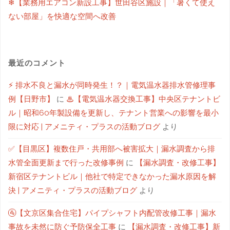
❄【業務用エアコン新設工事】世田谷区施設｜「暑くて使え
ない部屋」を快適な空間へ改善
最近のコメント
⚡ 排水不良と漏水が同時発生！？｜電気温水器排水管修理事
例【日野市】
に
♨【電気温水器交換工事】中央区テナントビ
ル｜昭和60年製設備を更新し、テナント営業への影響を最小
限に対応 | アメニティ・プラスの活動ブログ
より
✅【目黒区】複数住戸・共用部へ被害拡大｜漏水調査から排
水管全面更新まで行った改修事例
に
【漏水調査・改修工事】
新宿区テナントビル｜他社で特定できなかった漏水原因を解
決 | アメニティ・プラスの活動ブログ
より
🚰【文京区集合住宅】パイプシャフト内配管改修工事｜漏水
事故を未然に防ぐ予防保全工事
に
【漏水調査・改修工事】新