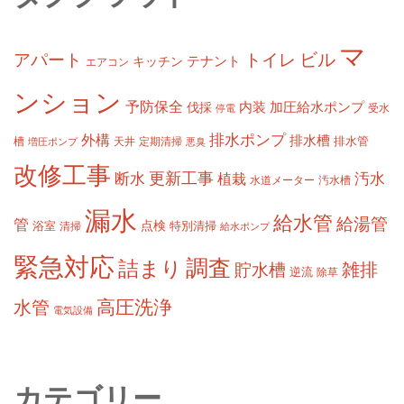
マ
ビル
アパート
トイレ
テナント
キッチン
エアコン
ンション
予防保全
内装
加圧給水ポンプ
伐採
受水
停電
排水ポンプ
外構
排水槽
槽
定期清掃
排水管
増圧ポンプ
天井
悪臭
改修工事
更新工事
断水
汚水
植栽
水道メーター
汚水槽
漏水
給水管
給湯管
管
浴室
点検
清掃
特別清掃
給水ポンプ
緊急対応
調査
詰まり
雑排
貯水槽
逆流
除草
高圧洗浄
水管
電気設備
カテゴリー