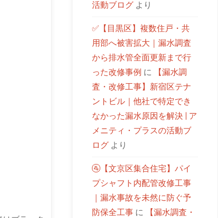
活動ブログ
より
✅【目黒区】複数住戸・共
用部へ被害拡大｜漏水調査
から排水管全面更新まで行
った改修事例
に
【漏水調
査・改修工事】新宿区テナ
ントビル｜他社で特定でき
なかった漏水原因を解決 | ア
メニティ・プラスの活動ブ
ログ
より
🚰【文京区集合住宅】パイ
プシャフト内配管改修工事
｜漏水事故を未然に防ぐ予
防保全工事
に
【漏水調査・