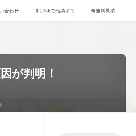
問い合わせ
📱LINEで相談する
☎無料見積
原因が判明！
明！