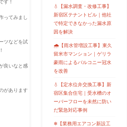
です！
💧【漏水調査・改修工事】
新宿区テナントビル｜他社
作ってみまし
で特定できなかった漏水原
因を解決
ーツなどを試
🌧【雨水管増設工事】東久
！
留米市マンション｜ゲリラ
豪雨によるバルコニー冠水
が良いなと感
を改善
💧【定水位弁交換工事】新
のがあります
宿区集合住宅｜受水槽のオ
ーバーフローを未然に防い
だ緊急対応事例
❄【業務用エアコン新設工