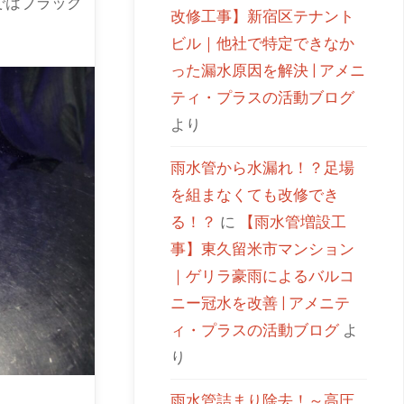
ではブラック
改修工事】新宿区テナント
ビル｜他社で特定できなか
った漏水原因を解決 | アメニ
ティ・プラスの活動ブログ
より
雨水管から水漏れ！？足場
を組まなくても改修でき
る！？
に
【雨水管増設工
事】東久留米市マンション
｜ゲリラ豪雨によるバルコ
ニー冠水を改善 | アメニテ
ィ・プラスの活動ブログ
よ
り
雨水管詰まり除去！～高圧