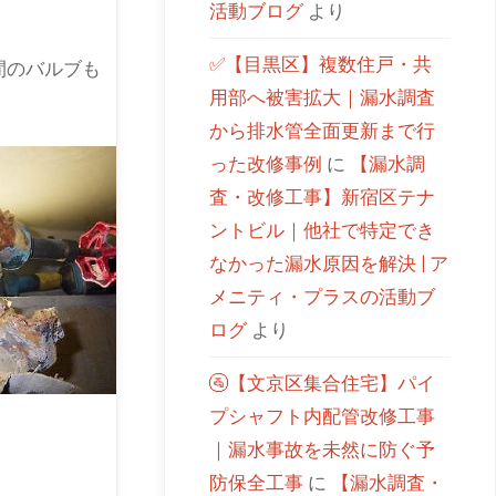
活動ブログ
より
✅【目黒区】複数住戸・共
間のバルブも
用部へ被害拡大｜漏水調査
から排水管全面更新まで行
った改修事例
に
【漏水調
査・改修工事】新宿区テナ
ントビル｜他社で特定でき
なかった漏水原因を解決 | ア
メニティ・プラスの活動ブ
ログ
より
🚰【文京区集合住宅】パイ
プシャフト内配管改修工事
｜漏水事故を未然に防ぐ予
防保全工事
に
【漏水調査・