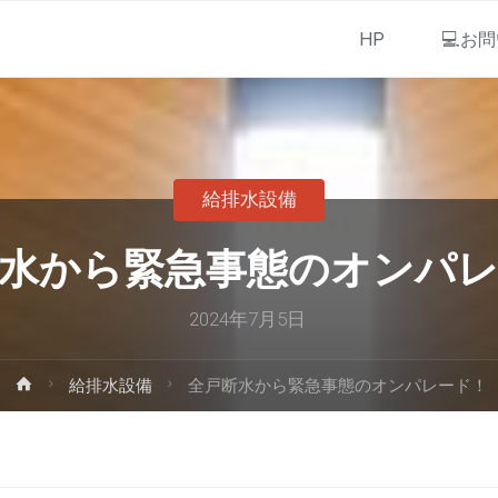
HP
💻お
給排水設備
水から緊急事態のオンパ
2024年7月5日
給排水設備
全戸断水から緊急事態のオンパレード！