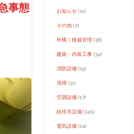
急事態
お知らせ
(11)
その他
(7)
外構｜植栽管理
(38)
建築・内装工事
(34)
消防設備
(19)
清掃
(31)
空調設備
(17)
給排水設備
(345)
電気設備
(24)