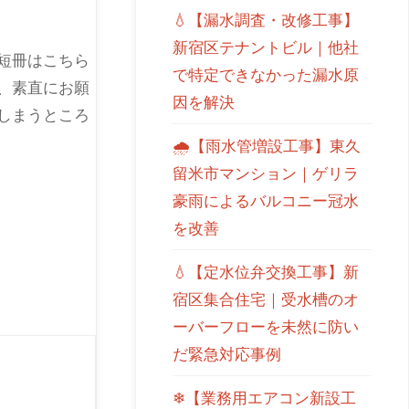
💧【漏水調査・改修工事】
新宿区テナントビル｜他社
短冊はこちら
で特定できなかった漏水原
、素直にお願
因を解決
しまうところ
🌧【雨水管増設工事】東久
留米市マンション｜ゲリラ
豪雨によるバルコニー冠水
を改善
💧【定水位弁交換工事】新
宿区集合住宅｜受水槽のオ
ーバーフローを未然に防い
だ緊急対応事例
❄【業務用エアコン新設工