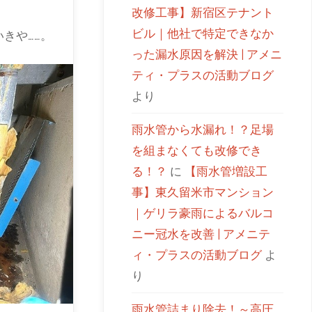
改修工事】新宿区テナント
ビル｜他社で特定できなか
きや……。
った漏水原因を解決 | アメニ
ティ・プラスの活動ブログ
より
雨水管から水漏れ！？足場
を組まなくても改修でき
る！？
に
【雨水管増設工
事】東久留米市マンション
｜ゲリラ豪雨によるバルコ
ニー冠水を改善 | アメニテ
ィ・プラスの活動ブログ
よ
り
雨水管詰まり除去！～高圧