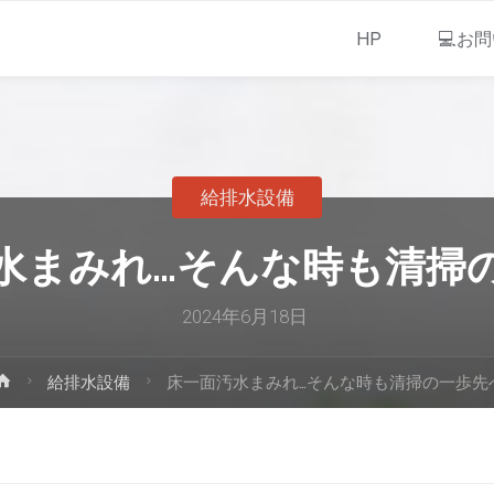
HP
💻お
給排水設備
水まみれ…そんな時も清掃
2024年6月18日
給排水設備
床一面汚水まみれ…そんな時も清掃の一歩先