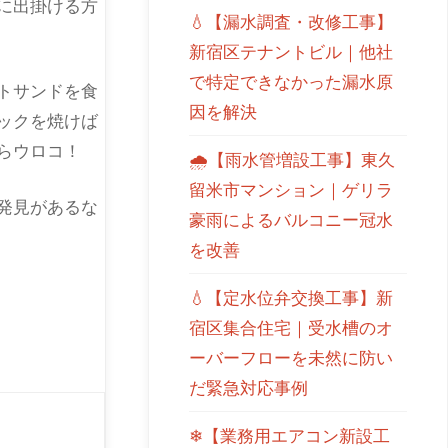
に出掛ける方
💧【漏水調査・改修工事】
新宿区テナントビル｜他社
で特定できなかった漏水原
トサンドを食
因を解決
ックを焼けば
らウロコ！
🌧【雨水管増設工事】東久
留米市マンション｜ゲリラ
発見があるな
豪雨によるバルコニー冠水
を改善
💧【定水位弁交換工事】新
宿区集合住宅｜受水槽のオ
ーバーフローを未然に防い
だ緊急対応事例
❄【業務用エアコン新設工