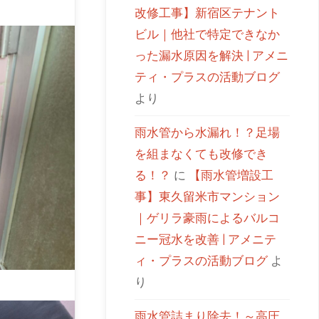
改修工事】新宿区テナント
ビル｜他社で特定できなか
った漏水原因を解決 | アメニ
ティ・プラスの活動ブログ
より
雨水管から水漏れ！？足場
を組まなくても改修でき
る！？
に
【雨水管増設工
事】東久留米市マンション
｜ゲリラ豪雨によるバルコ
ニー冠水を改善 | アメニテ
ィ・プラスの活動ブログ
よ
り
雨水管詰まり除去！～高圧