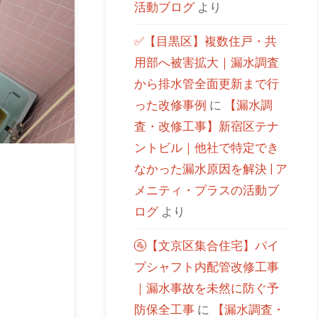
活動ブログ
より
✅【目黒区】複数住戸・共
用部へ被害拡大｜漏水調査
から排水管全面更新まで行
った改修事例
に
【漏水調
査・改修工事】新宿区テナ
ントビル｜他社で特定でき
なかった漏水原因を解決 | ア
メニティ・プラスの活動ブ
ログ
より
🚰【文京区集合住宅】パイ
プシャフト内配管改修工事
｜漏水事故を未然に防ぐ予
防保全工事
に
【漏水調査・