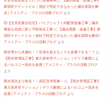
水管全面更新まで行った改修事例
に
【漏水調査・改修工事】
新宿区テナントビル｜他社で特定できなかった漏水原因を解
決 | アメニティ・プラスの活動ブログ
より
🚰【文京区集合住宅】パイプシャフト内配管改修工事｜漏水
事故を未然に防ぐ予防保全工事
に
【漏水調査・改修工事】新
宿区テナントビル｜他社で特定できなかった漏水原因を解決 |
アメニティ・プラスの活動ブログ
より
雨水管から水漏れ！？足場を組まなくても改修できる！？
に
【雨水管増設工事】東久留米市マンション｜ゲリラ豪雨によ
るバルコニー冠水を改善 | アメニティ・プラスの活動ブログ
より
雨水管詰まり除去！～高圧洗浄実施～
に
【雨水管増設工事】
東久留米市マンション｜ゲリラ豪雨によるバルコニー冠水を
改善 | アメニティ・プラスの活動ブログ
より