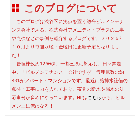
このブログについて
　このブログは渋谷区に拠点を置く総合ビルメンテナ
ンス会社である、株式会社アメニティ・プラスの工事
や点検などの事例を紹介するブログです。２０２５年
１０月より毎週水曜・金曜日に更新予定となりまし
た！

　管理棟数約1200棟、一都三県に対応し、日々奔走
中。「ビルメンテナンス」会社ですが、管理棟数の約
80%がアパート・マンションです。最近は給排水設備の
点検・工事に力を入れており、夜間の断水や漏水の対
応事例が多めになっています。HPは
こちら
から。ビル
メン王に俺はなる！