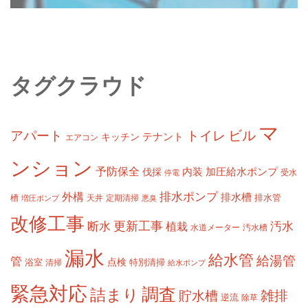
タグクラウド
マ
ビル
アパート
トイレ
テナント
キッチン
エアコン
ンション
予防保全
内装
加圧給水ポンプ
伐採
受水
停電
排水ポンプ
外構
排水槽
槽
定期清掃
排水管
増圧ポンプ
天井
悪臭
改修工事
更新工事
断水
汚水
植栽
水道メーター
汚水槽
漏水
給水管
給湯管
管
浴室
点検
清掃
特別清掃
給水ポンプ
緊急対応
調査
詰まり
雑排
貯水槽
逆流
除草