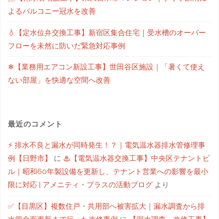
よるバルコニー冠水を改善
💧【定水位弁交換工事】新宿区集合住宅｜受水槽のオーバー
フローを未然に防いだ緊急対応事例
❄【業務用エアコン新設工事】世田谷区施設｜「暑くて使え
ない部屋」を快適な空間へ改善
最近のコメント
⚡ 排水不良と漏水が同時発生！？｜電気温水器排水管修理事
例【日野市】
に
♨【電気温水器交換工事】中央区テナントビ
ル｜昭和60年製設備を更新し、テナント営業への影響を最小
限に対応 | アメニティ・プラスの活動ブログ
より
✅【目黒区】複数住戸・共用部へ被害拡大｜漏水調査から排