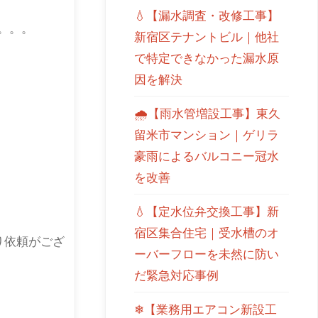
💧【漏水調査・改修工事】
。。。
新宿区テナントビル｜他社
で特定できなかった漏水原
因を解決
🌧【雨水管増設工事】東久
留米市マンション｜ゲリラ
豪雨によるバルコニー冠水
を改善
💧【定水位弁交換工事】新
宿区集合住宅｜受水槽のオ
り依頼がござ
ーバーフローを未然に防い
だ緊急対応事例
❄【業務用エアコン新設工