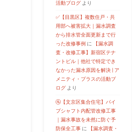
活動ブログ
より
✅【目黒区】複数住戸・共
用部へ被害拡大｜漏水調査
から排水管全面更新まで行
った改修事例
に
【漏水調
査・改修工事】新宿区テナ
ントビル｜他社で特定でき
なかった漏水原因を解決 | ア
メニティ・プラスの活動ブ
ログ
より
🚰【文京区集合住宅】パイ
プシャフト内配管改修工事
｜漏水事故を未然に防ぐ予
防保全工事
に
【漏水調査・