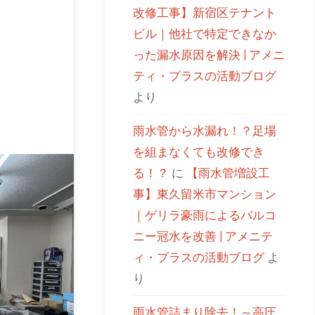
改修工事】新宿区テナント
ビル｜他社で特定できなか
った漏水原因を解決 | アメニ
ティ・プラスの活動ブログ
より
雨水管から水漏れ！？足場
を組まなくても改修でき
る！？
に
【雨水管増設工
事】東久留米市マンション
｜ゲリラ豪雨によるバルコ
ニー冠水を改善 | アメニテ
ィ・プラスの活動ブログ
よ
り
雨水管詰まり除去！～高圧