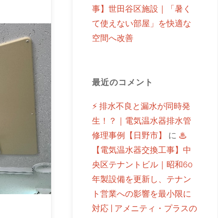
事】世田谷区施設｜「暑く
て使えない部屋」を快適な
空間へ改善
最近のコメント
⚡ 排水不良と漏水が同時発
生！？｜電気温水器排水管
修理事例【日野市】
に
♨
【電気温水器交換工事】中
央区テナントビル｜昭和60
年製設備を更新し、テナン
ト営業への影響を最小限に
対応 | アメニティ・プラスの