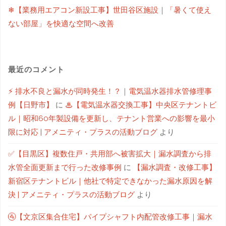
❄【業務用エアコン新設工事】世田谷区施設｜「暑くて使え
ない部屋」を快適な空間へ改善
最近のコメント
⚡ 排水不良と漏水が同時発生！？｜電気温水器排水管修理事
例【日野市】
に
♨【電気温水器交換工事】中央区テナントビ
ル｜昭和60年製設備を更新し、テナント営業への影響を最小
限に対応 | アメニティ・プラスの活動ブログ
より
✅【目黒区】複数住戸・共用部へ被害拡大｜漏水調査から排
水管全面更新まで行った改修事例
に
【漏水調査・改修工事】
新宿区テナントビル｜他社で特定できなかった漏水原因を解
決 | アメニティ・プラスの活動ブログ
より
🚰【文京区集合住宅】パイプシャフト内配管改修工事｜漏水