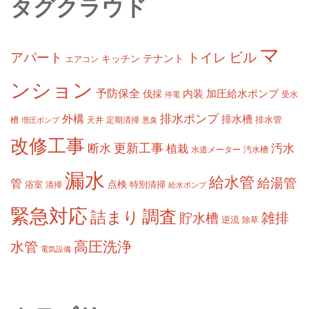
タグクラウド
マ
ビル
アパート
トイレ
テナント
キッチン
エアコン
ンション
予防保全
内装
加圧給水ポンプ
伐採
受水
停電
排水ポンプ
外構
排水槽
槽
定期清掃
排水管
増圧ポンプ
天井
悪臭
改修工事
更新工事
断水
汚水
植栽
水道メーター
汚水槽
漏水
給水管
給湯管
管
浴室
点検
清掃
特別清掃
給水ポンプ
緊急対応
調査
詰まり
雑排
貯水槽
逆流
除草
高圧洗浄
水管
電気設備