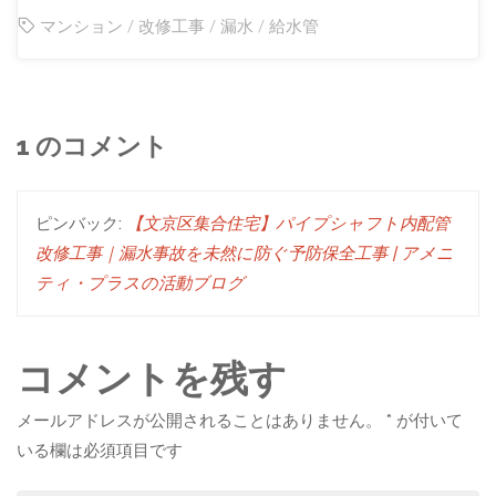
マンション
/
改修工事
/
漏水
/
給水管
1 のコメント
ピンバック:
【文京区集合住宅】パイプシャフト内配管
改修工事｜漏水事故を未然に防ぐ予防保全工事 | アメニ
ティ・プラスの活動ブログ
コメントを残す
メールアドレスが公開されることはありません。
*
が付いて
いる欄は必須項目です