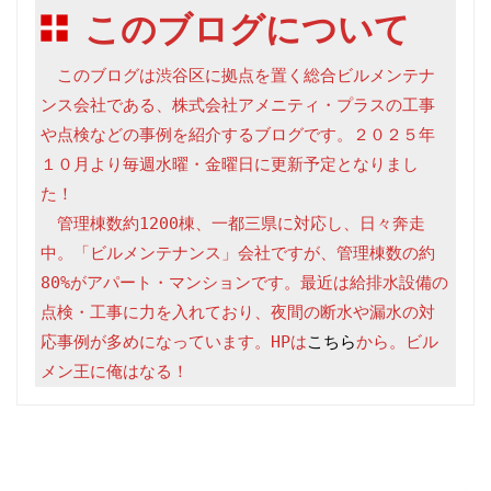
このブログについて
　このブログは渋谷区に拠点を置く総合ビルメンテナ
ンス会社である、株式会社アメニティ・プラスの工事
や点検などの事例を紹介するブログです。２０２５年
１０月より毎週水曜・金曜日に更新予定となりまし
た！

　管理棟数約1200棟、一都三県に対応し、日々奔走
中。「ビルメンテナンス」会社ですが、管理棟数の約
80%がアパート・マンションです。最近は給排水設備の
点検・工事に力を入れており、夜間の断水や漏水の対
応事例が多めになっています。HPは
こちら
から。ビル
メン王に俺はなる！