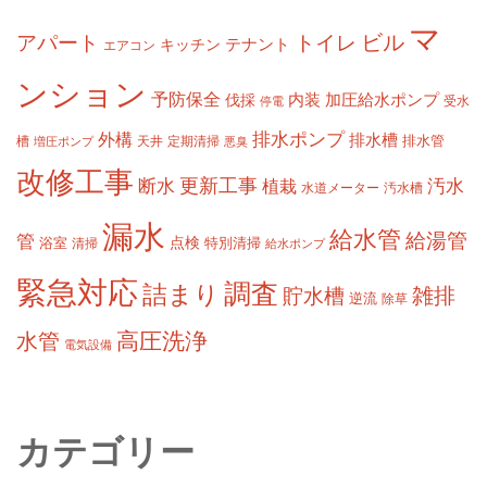
マ
ビル
アパート
トイレ
テナント
キッチン
エアコン
ンション
予防保全
内装
加圧給水ポンプ
伐採
受水
停電
排水ポンプ
外構
排水槽
槽
定期清掃
排水管
増圧ポンプ
天井
悪臭
改修工事
更新工事
断水
汚水
植栽
水道メーター
汚水槽
漏水
給水管
給湯管
管
浴室
点検
清掃
特別清掃
給水ポンプ
緊急対応
調査
詰まり
雑排
貯水槽
逆流
除草
高圧洗浄
水管
電気設備
カテゴリー