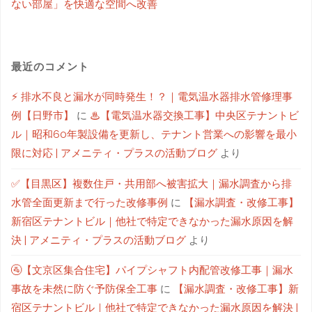
ない部屋」を快適な空間へ改善
最近のコメント
⚡ 排水不良と漏水が同時発生！？｜電気温水器排水管修理事
例【日野市】
に
♨【電気温水器交換工事】中央区テナントビ
ル｜昭和60年製設備を更新し、テナント営業への影響を最小
限に対応 | アメニティ・プラスの活動ブログ
より
✅【目黒区】複数住戸・共用部へ被害拡大｜漏水調査から排
水管全面更新まで行った改修事例
に
【漏水調査・改修工事】
新宿区テナントビル｜他社で特定できなかった漏水原因を解
決 | アメニティ・プラスの活動ブログ
より
🚰【文京区集合住宅】パイプシャフト内配管改修工事｜漏水
事故を未然に防ぐ予防保全工事
に
【漏水調査・改修工事】新
宿区テナントビル｜他社で特定できなかった漏水原因を解決 |