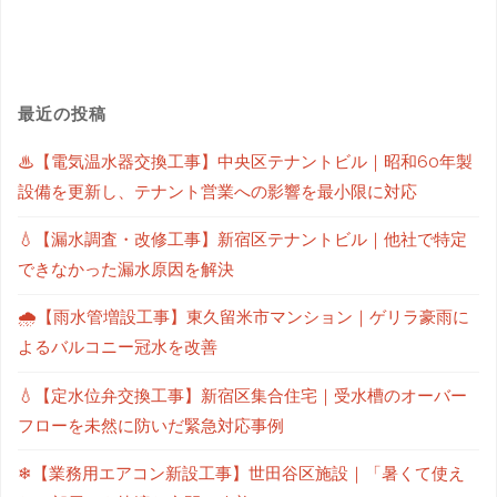
最近の投稿
♨【電気温水器交換工事】中央区テナントビル｜昭和60年製
設備を更新し、テナント営業への影響を最小限に対応
💧【漏水調査・改修工事】新宿区テナントビル｜他社で特定
できなかった漏水原因を解決
🌧【雨水管増設工事】東久留米市マンション｜ゲリラ豪雨に
よるバルコニー冠水を改善
💧【定水位弁交換工事】新宿区集合住宅｜受水槽のオーバー
フローを未然に防いだ緊急対応事例
❄【業務用エアコン新設工事】世田谷区施設｜「暑くて使え