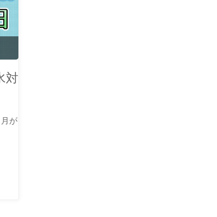
水対
ヵ月が