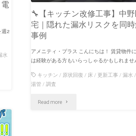
｜電
🔧【キッチン改修工事】中
】
宅｜隠れた漏水リスクを同時
を週2
事例
アメニティ・プラス こんにちは！ 賃貸物件
漏水
は経験がある方もいらっしゃるかもしれません
キッチン
/
原状回復
/
床
/
更新工事
/
漏水
湯管
/
調査
Read more