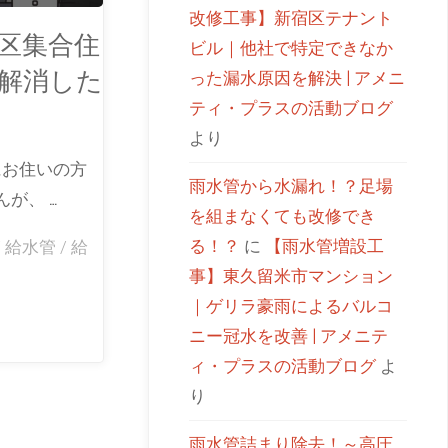
改修工事】新宿区テナント
野区集合住
ビル｜他社で特定できなか
解消した
った漏水原因を解決 | アメニ
ティ・プラスの活動ブログ
より
にお住いの方
雨水管から水漏れ！？足場
が、 …
を組まなくても改修でき
る！？
に
【雨水管増設工
/
給水管
/
給
事】東久留米市マンション
｜ゲリラ豪雨によるバルコ
ニー冠水を改善 | アメニテ
ィ・プラスの活動ブログ
よ
り
雨水管詰まり除去！～高圧