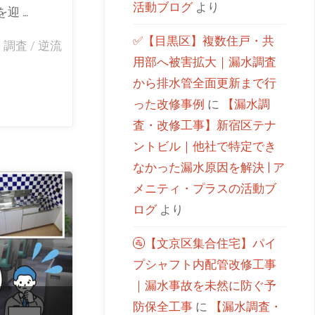
活動ブログ
より
迎 …
✅【目黒区】複数住戸・共
/
調査
/
逆流
用部へ被害拡大｜漏水調査
から排水管全面更新まで行
った改修事例
に
【漏水調
査・改修工事】新宿区テナ
ントビル｜他社で特定でき
なかった漏水原因を解決 | ア
メニティ・プラスの活動ブ
ログ
より
🚰【文京区集合住宅】パイ
プシャフト内配管改修工事
｜漏水事故を未然に防ぐ予
防保全工事
に
【漏水調査・