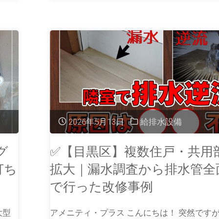
2026年5月13日
給排水設備
グ
✅【目黒区】複数住戸・共用
打ち
拡大｜漏水調査から排水管全
で行った改修事例
大型
アメニティ・プラス こんにちは！ 突然ですが