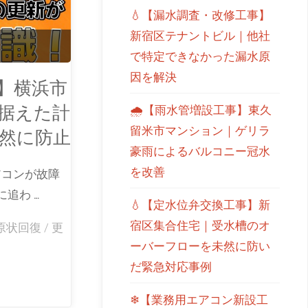
💧【漏水調査・改修工事】
新宿区テナントビル｜他社
で特定できなかった漏水原
因を解決
】横浜市
見据えた計
🌧【雨水管増設工事】東久
留米市マンション｜ゲリラ
然に防止
豪雨によるバルコニー冠水
を改善
アコンが故障
追わ …
💧【定水位弁交換工事】新
宿区集合住宅｜受水槽のオ
原状回復
/
更
ーバーフローを未然に防い
だ緊急対応事例
❄【業務用エアコン新設工