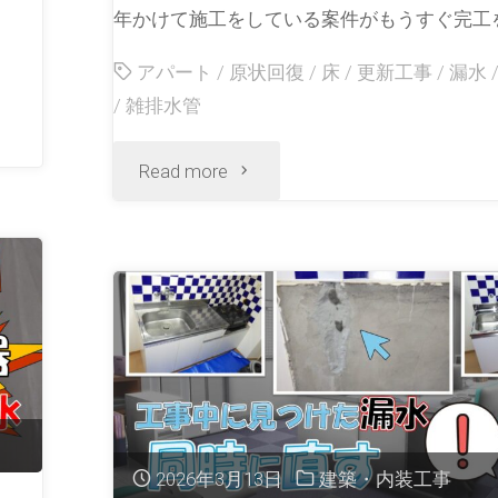
年かけて施工をしている案件がもうすぐ完工を
アパート
/
原状回復
/
床
/
更新工事
/
漏水
/
雑排水管
Read more
2026年3月13日
建築・内装工事