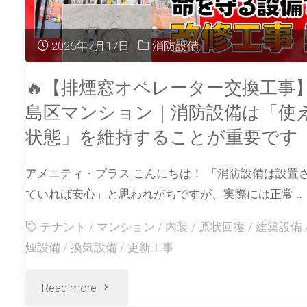
2026年7月17日
消防設備
🔥【排煙窓オペレーター交換工事
島区マンション｜消防設備は「使
状態」を維持することが重要です
アメニティ・プラス こんにちは！ 「消防設備は設置
ていれば安心」と思われがちですが、実際には正常 …
テナント
/
マンション
/
内装
/
原状回復
/
建築設備
煙設備
/
換気設備
/
更新工事
Read more