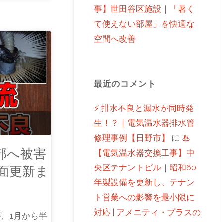
事】世田谷区施設｜「暑く
て使えない部屋」を快適な
空間へ改善
最近のコメント
⚡ 排水不良と漏水が同時発
生！？｜電気温水器排水管
修理事例【日野市】
に
♨
部へ被害
【電気温水器交換工事】中
央区テナントビル｜昭和60
面更新ま
年製設備を更新し、テナン
ト営業への影響を最小限に
対応 | アメニティ・プラスの
、1月から半