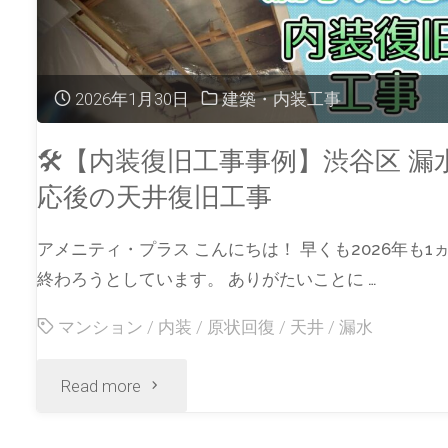
2026年1月30日
建築・内装工事
🛠【内装復旧工事事例】渋谷区 漏
応後の天井復旧工事
アメニティ・プラス こんにちは！ 早くも2026年も1
終わろうとしています。 ありがたいことに …
マンション
/
内装
/
原状回復
/
天井
/
漏水
Read more