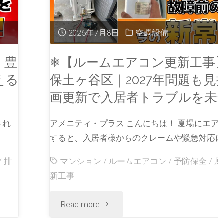
2026年7月8日
空調設備
】豊
❄【ルームエアコン更新工事
える
保土ヶ谷区｜2027年問題も
画更新で入居者トラブルを未
され
アメニティ・プラス こんにちは！ 夏場にエ
すると、入居者様からのクレームや緊急対応に
/
排
マンション
/
ルームエアコン
/
予防保全
/
新工事
Read more