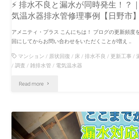
⚡ 排水不良と漏水が同時発生！？
気温水器排水管修理事例【日野市
アメニティ・プラス こんにちは！ ブログの更新頻度
回にしてからお問い合わせをいただくことが増え …
マンション
/
原状回復
/
床
/
排水不良
/
更新工事
/
/
調査
/
雑排水管
/
電気温水器
Read more