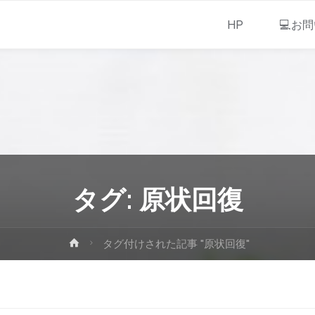
HP
💻お
タグ:
原状回復
タグ付けされた記事 "原状回復"