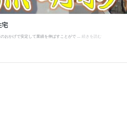
住宅
🏢
様のおかげで安定して業績を伸ばすことがで …
続きを読む
非
常
照
明
交
換
工
事
｜
東
京
都
大
田
区