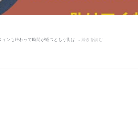
び
ウィンも終わって時間が経つともう街は …
続きを読む
っ
く
り！
水
道
局
か
ら
の
連
絡…